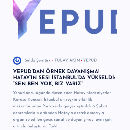
e
r
I
Ö
z
g
Selda Şentürk
TÜLAY AKIN
YEPUD
ü
YEPUD’DAN ÖRNEK DAYANIŞMA!
n
HATAY’IN SESİ İSTANBUL’DA YÜKSELDİ:
“SEN BEN YOK, BİZ VARIZ”
H
Yepud öncülüğünde düzenlenen Hatay Medeniyetler
a
Korosu Konseri, İstanbul’un seçkin etkinlik
b
mekânlarından Portaxe’da gerçekleştirildi. 6 Şubat
depremlerinin ardından Hatay’a destek amacıyla
e
organize edilen gece, sanat ve dayanışmayı aynı çatı
ri
altında buluşturdu.Farklı…