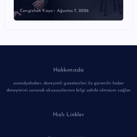
Cengizhan Kaya
Ağustos 7, 2026
Hakkımızda
ssmedyahaber, deneyimli gazetecileri ile güvenilir haber
deneyimini sunarak okuyucularının bilgi sahibi olmasını sağlar.
Hızlı Linkler