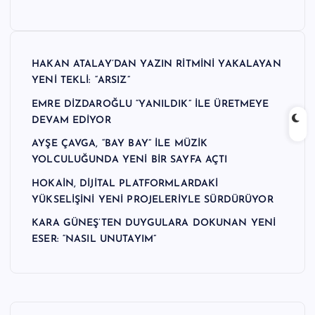
n
M
e
HAKAN ATALAY’DAN YAZIN RİTMİNİ YAKALAYAN
YENİ TEKLİ: “ARSIZ”
r
EMRE DİZDAROĞLU “YANILDIK” İLE ÜRETMEYE
k
DEVAM EDİYOR
e
AYŞE ÇAVGA, “BAY BAY” İLE MÜZİK
zi
YOLCULUĞUNDA YENİ BİR SAYFA AÇTI
HOKAİN, DİJİTAL PLATFORMLARDAKİ
YÜKSELİŞİNİ YENİ PROJELERİYLE SÜRDÜRÜYOR
KARA GÜNEŞ’TEN DUYGULARA DOKUNAN YENİ
ESER: “NASIL UNUTAYIM”