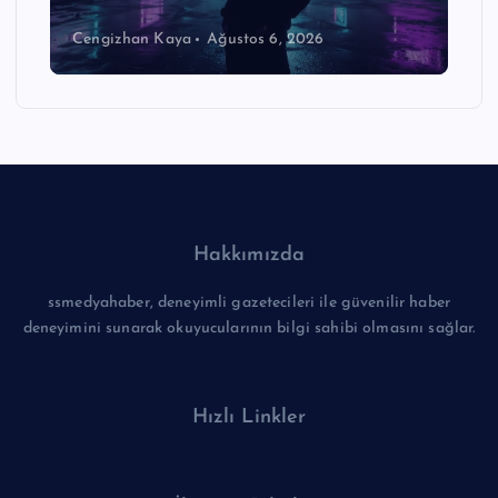
Cengizhan Kaya
Ağustos 6, 2026
Hakkımızda
ssmedyahaber, deneyimli gazetecileri ile güvenilir haber
deneyimini sunarak okuyucularının bilgi sahibi olmasını sağlar.
Hızlı Linkler