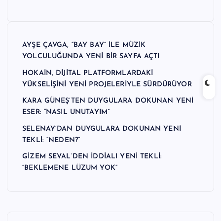
n
M
e
AYŞE ÇAVGA, “BAY BAY” İLE MÜZİK
YOLCULUĞUNDA YENİ BİR SAYFA AÇTI
r
HOKAİN, DİJİTAL PLATFORMLARDAKİ
k
YÜKSELİŞİNİ YENİ PROJELERİYLE SÜRDÜRÜYOR
e
KARA GÜNEŞ’TEN DUYGULARA DOKUNAN YENİ
zi
ESER: “NASIL UNUTAYIM”
SELENAY’DAN DUYGULARA DOKUNAN YENİ
TEKLİ: “NEDEN?”
GİZEM SEVAL’DEN İDDİALI YENİ TEKLİ:
“BEKLEMENE LÜZUM YOK”