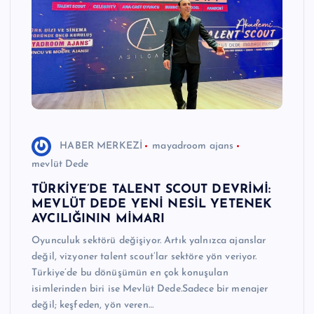
e
r
I
Ö
z
g
HABER MERKEZİ
mayadroom ajans
ü
mevlüt Dede
n
TÜRKİYE’DE TALENT SCOUT DEVRİMİ:
MEVLÜT DEDE YENİ NESİL YETENEK
H
AVCILIĞININ MİMARI
a
Oyunculuk sektörü değişiyor. Artık yalnızca ajanslar
b
değil, vizyoner talent scout’lar sektöre yön veriyor.
Türkiye’de bu dönüşümün en çok konuşulan
e
isimlerinden biri ise Mevlüt Dede.Sadece bir menajer
ri
değil; keşfeden, yön veren…