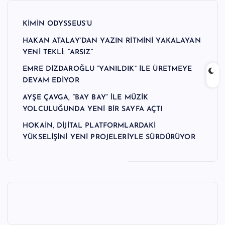
n
KİMİN ODYSSEUS’U
M
HAKAN ATALAY’DAN YAZIN RİTMİNİ YAKALAYAN
e
YENİ TEKLİ: “ARSIZ”
r
EMRE DİZDAROĞLU “YANILDIK” İLE ÜRETMEYE
k
DEVAM EDİYOR
e
AYŞE ÇAVGA, “BAY BAY” İLE MÜZİK
YOLCULUĞUNDA YENİ BİR SAYFA AÇTI
zi
HOKAİN, DİJİTAL PLATFORMLARDAKİ
YÜKSELİŞİNİ YENİ PROJELERİYLE SÜRDÜRÜYOR