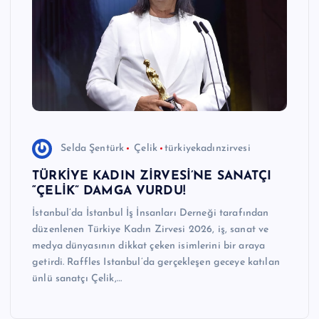
e
r
I
Ö
z
g
Selda Şentürk
Çelik
türkiyekadınzirvesi
ü
TÜRKİYE KADIN ZİRVESİ’NE SANATÇI
n
“ÇELİK” DAMGA VURDU!
H
İstanbul’da İstanbul İş İnsanları Derneği tarafından
düzenlenen Türkiye Kadın Zirvesi 2026, iş, sanat ve
a
medya dünyasının dikkat çeken isimlerini bir araya
b
getirdi. Raffles Istanbul’da gerçekleşen geceye katılan
ünlü sanatçı Çelik,…
e
ri