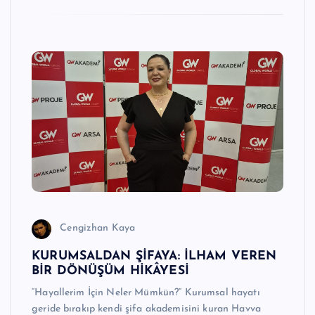
n
M
e
r
k
e
zi
Cengizhan Kaya
KURUMSALDAN ŞİFAYA: İLHAM VEREN
BİR DÖNÜŞÜM HİKÂYESİ
“Hayallerim İçin Neler Mümkün?” Kurumsal hayatı
geride bırakıp kendi şifa akademisini kuran Havva