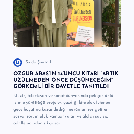
e
r
I
Ö
z
g
Selda Şentürk
ü
ÖZGÜR ARAS’IN 14’ÜNCÜ KİTABI “ARTIK
n
ÜZÜLMEDEN ÖNCE DÜŞÜNECEĞİM”
GÖRKEMLİ BİR DAVETLE TANITILDI
H
Müzik, televizyon ve sanat dünyasında pek çok ünlü
a
isimle yürüttüğü projeler, yazdığı kitaplar, İstanbul
b
gece hayatına kazandırdığı mekânlar, ses getiren
sosyal sorumluluk kampanyaları ve aldığı sayısız
e
ödülle adından sıkça söz…
ri