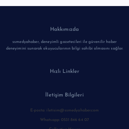
Hakkımızda
ssmedyahaber, deneyimli gazetecileri ile güvenilir haber
deneyimini sunarak okuyucularının bilgi sahibi olmasını sağlar.
Hızlı Linkler
İletişim Bilgileri
E-posta: iletisim@ssmedyahaber.com
Whatsapp: 0531 846 64 07