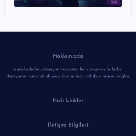
Hakkımızda
ssmedyahaber, deneyimli gazetecileri ile güvenilir haber
deneyimini sunarak okuyucularının bilgi sahibi olmasını sağlar.
Hızlı Linkler
İletişim Bilgileri