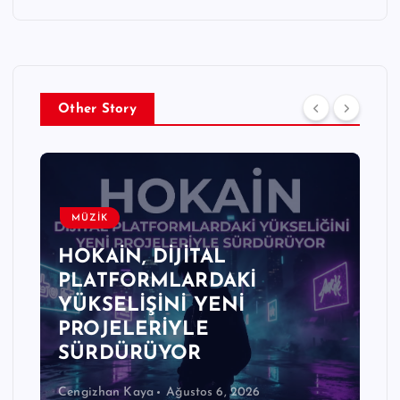
Other Story
MÜZİK
HOKAİN, DİJİTAL
PLATFORMLARDAKİ
YÜKSELİŞİNİ YENİ
PROJELERİYLE
SÜRDÜRÜYOR
Cengizhan Kaya
Ağustos 6, 2026