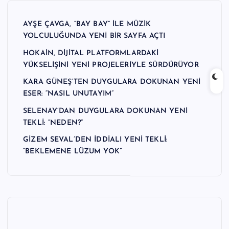
n
AYŞE ÇAVGA, “BAY BAY” İLE MÜZİK
M
YOLCULUĞUNDA YENİ BİR SAYFA AÇTI
e
HOKAİN, DİJİTAL PLATFORMLARDAKİ
r
YÜKSELİŞİNİ YENİ PROJELERİYLE SÜRDÜRÜYOR
k
KARA GÜNEŞ’TEN DUYGULARA DOKUNAN YENİ
ESER: “NASIL UNUTAYIM”
e
SELENAY’DAN DUYGULARA DOKUNAN YENİ
zi
TEKLİ: “NEDEN?”
GİZEM SEVAL’DEN İDDİALI YENİ TEKLİ:
“BEKLEMENE LÜZUM YOK”