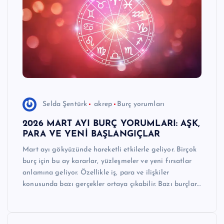
e
r
I
Ö
z
g
Selda Şentürk
akrep
Burç yorumları
ü
2026 MART AYI BURÇ YORUMLARI: AŞK,
n
PARA VE YENİ BAŞLANGIÇLAR
H
Mart ayı gökyüzünde hareketli etkilerle geliyor. Birçok
burç için bu ay kararlar, yüzleşmeler ve yeni fırsatlar
a
anlamına geliyor. Özellikle iş, para ve ilişkiler
b
konusunda bazı gerçekler ortaya çıkabilir. Bazı burçlar…
e
ri