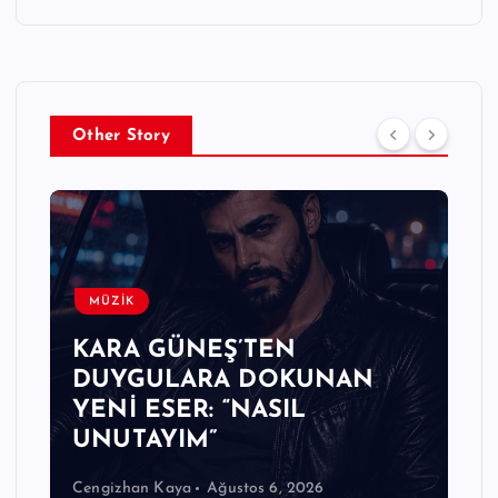
Other Story
MÜZİK
KARA GÜNEŞ’TEN
DUYGULARA DOKUNAN
YENİ ESER: “NASIL
UNUTAYIM”
Cengizhan Kaya
Ağustos 6, 2026