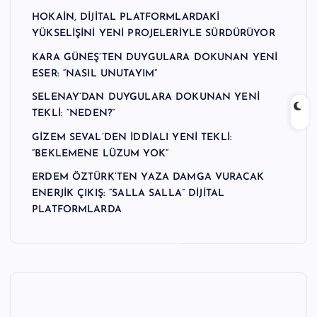
n
HOKAİN, DİJİTAL PLATFORMLARDAKİ
YÜKSELİŞİNİ YENİ PROJELERİYLE SÜRDÜRÜYOR
M
KARA GÜNEŞ’TEN DUYGULARA DOKUNAN YENİ
e
ESER: “NASIL UNUTAYIM”
r
SELENAY’DAN DUYGULARA DOKUNAN YENİ
k
TEKLİ: “NEDEN?”
e
GİZEM SEVAL’DEN İDDİALI YENİ TEKLİ:
“BEKLEMENE LÜZUM YOK”
zi
ERDEM ÖZTÜRK’TEN YAZA DAMGA VURACAK
ENERJİK ÇIKIŞ: “SALLA SALLA” DİJİTAL
PLATFORMLARDA