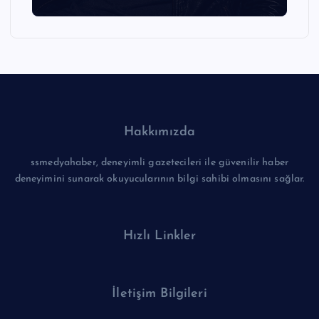
Hakkımızda
ssmedyahaber, deneyimli gazetecileri ile güvenilir haber
deneyimini sunarak okuyucularının bilgi sahibi olmasını sağlar.
Hızlı Linkler
İletişim Bilgileri