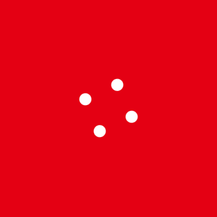
 YAKALAYAN YENİ TEKLİ: “ARSIZ”