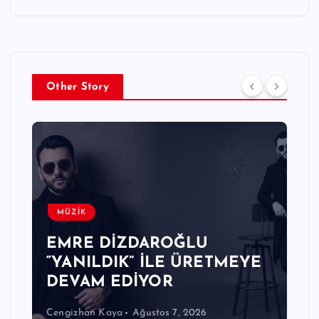
Other Story
MÜZİK
EMRE DİZDAROĞLU
“YANILDIK” İLE ÜRETMEYE
DEVAM EDİYOR
Cengizhan Kaya
Ağustos 7, 2026