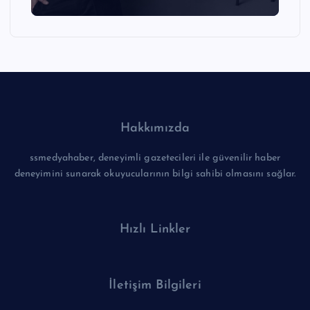
Hakkımızda
ssmedyahaber, deneyimli gazetecileri ile güvenilir haber
deneyimini sunarak okuyucularının bilgi sahibi olmasını sağlar.
Hızlı Linkler
İletişim Bilgileri