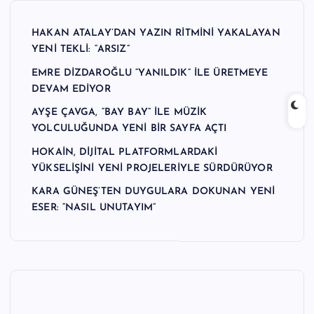
n
HAKAN ATALAY’DAN YAZIN RİTMİNİ YAKALAYAN
M
YENİ TEKLİ: “ARSIZ”
e
EMRE DİZDAROĞLU “YANILDIK” İLE ÜRETMEYE
r
DEVAM EDİYOR
k
AYŞE ÇAVGA, “BAY BAY” İLE MÜZİK
YOLCULUĞUNDA YENİ BİR SAYFA AÇTI
e
HOKAİN, DİJİTAL PLATFORMLARDAKİ
zi
YÜKSELİŞİNİ YENİ PROJELERİYLE SÜRDÜRÜYOR
KARA GÜNEŞ’TEN DUYGULARA DOKUNAN YENİ
ESER: “NASIL UNUTAYIM”