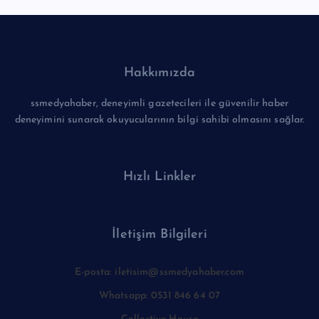
Hakkımızda
ssmedyahaber, deneyimli gazetecileri ile güvenilir haber
deneyimini sunarak okuyucularının bilgi sahibi olmasını sağlar.
Hızlı Linkler
İletişim Bilgileri
E-posta: iletisim@ssmedyahaber.com
Whatsapp: 0531 846 64 07