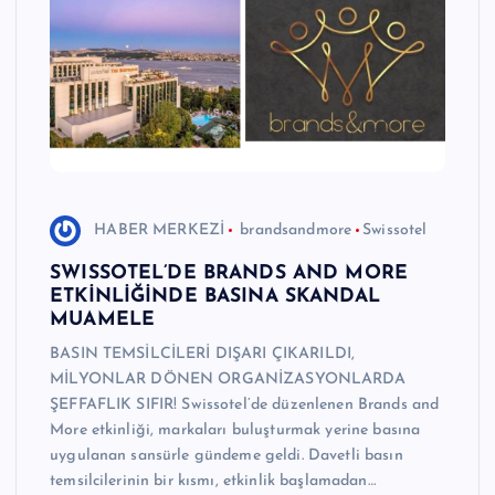
e
r
I
Ö
z
g
HABER MERKEZİ
brandsandmore
Swissotel
ü
SWISSOTEL’DE BRANDS AND MORE
n
ETKİNLİĞİNDE BASINA SKANDAL
MUAMELE
H
BASIN TEMSİLCİLERİ DIŞARI ÇIKARILDI,
a
MİLYONLAR DÖNEN ORGANİZASYONLARDA
b
ŞEFFAFLIK SIFIR! Swissotel’de düzenlenen Brands and
More etkinliği, markaları buluşturmak yerine basına
e
uygulanan sansürle gündeme geldi. Davetli basın
ri
temsilcilerinin bir kısmı, etkinlik başlamadan…