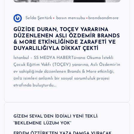
Selda Şentürk
basın mensubu
brandsandmore
GÜZİDE DURAN, TOÇEV YARARINA
DÜZENLENEN ASLI ÖZDEMİR BRANDS
& MORE ETKİNLİĞİNDE ZARAFETİ VE
DUYARLILIĞIYLA DİKKAT ÇEKTİ
İstanbul – SS MEDYA HABERTüvana Okuma İstekli
Çocuk Eğitim Vakfı (TOÇEV) yararına, Aslı Özdemir’in
ev sahipliğinde düzenlenen Brands & More etkinliği,
ünlü isimleri anlamlı bir sosyal sorumluluk projesi
etrafında buluşturdu.…
GİZEM SEVAL’DEN İDDİALI YENİ TEKLİ:
“BEKLEMENE LÜZUM YOK”
ERDEM ÖZTÜRK’TEN YAZA DAMGA VURACAK