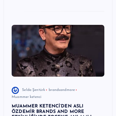
n
M
e
r
k
e
zi
Selda Şentürk
brandsandmore
Muammer ketenci
MUAMMER KETENCİ’DEN ASLI
ÖZDEMİR BRANDS AND MORE