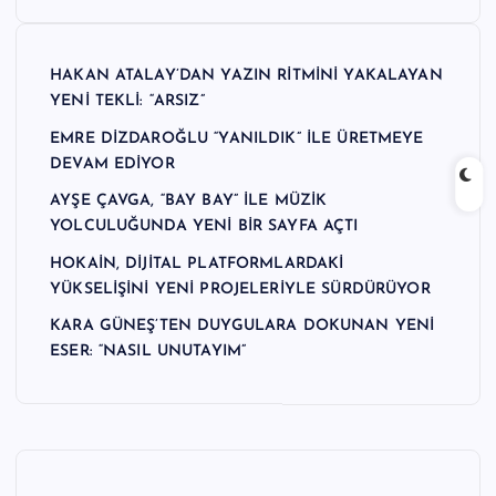
n
M
HAKAN ATALAY’DAN YAZIN RİTMİNİ YAKALAYAN
e
YENİ TEKLİ: “ARSIZ”
r
EMRE DİZDAROĞLU “YANILDIK” İLE ÜRETMEYE
DEVAM EDİYOR
k
AYŞE ÇAVGA, “BAY BAY” İLE MÜZİK
e
YOLCULUĞUNDA YENİ BİR SAYFA AÇTI
zi
HOKAİN, DİJİTAL PLATFORMLARDAKİ
YÜKSELİŞİNİ YENİ PROJELERİYLE SÜRDÜRÜYOR
KARA GÜNEŞ’TEN DUYGULARA DOKUNAN YENİ
ESER: “NASIL UNUTAYIM”