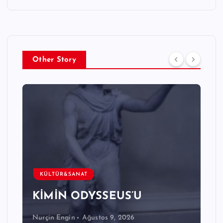
Other Story
KÜLTÜR&SANAT
KİMİN ODYSSEUS’U
Nurçin Engin
Ağustos 9, 2026