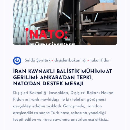
e
r
I
Ö
z
g
Selda Şentürk
dışişleribakanlığı
hakanfidan
ü
İRAN KAYNAKLI BALİSTİK MÜHİMMAT
n
GERİLİMİ: ANKARA’DAN TEPKİ,
NATO’DAN DESTEK MESAJI
H
Dışişleri Bakanlığı kaynakları, Dışişleri Bakanı Hakan
a
Fidan’ın İranlı mevkidaşı ile bir telefon görüşmesi
b
gerçekleştirdiğini açıkladı. Görüşmede, İran’dan
ateşlendikten sonra Türk hava sahasına yöneldiği
e
tespit edilen ve hava savunma unsurlarınca etkisiz…
ri