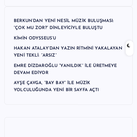
n
M
BERKUN’DAN YENİ NESİL MÜZİK BULUŞMASI:
e
“ÇOK MU ZOR?” DİNLEYİCİYLE BULUŞTU
r
KİMİN ODYSSEUS’U
k
HAKAN ATALAY’DAN YAZIN RİTMİNİ YAKALAYAN
YENİ TEKLİ: “ARSIZ”
e
EMRE DİZDAROĞLU “YANILDIK” İLE ÜRETMEYE
zi
DEVAM EDİYOR
AYŞE ÇAVGA, “BAY BAY” İLE MÜZİK
YOLCULUĞUNDA YENİ BİR SAYFA AÇTI