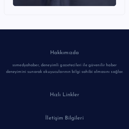
Hakkımızda
ssmedyahaber, deneyimli gazetecileri ile güvenilir haber
deneyimini sunarak okuyucularının bilgi sahibi olmasını sağlar.
Hızlı Linkler
İletişim Bilgileri