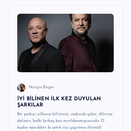
g
e
z
i
n
m
e
Nurçin Engin
İYİ BİLİNEN İLK KEZ DUYULAN
s
ŞARKILAR
i
Bir şarkıyı yıllarca bilirsiniz; radyoda çalar, dilinize
dolanır, belki birkaç kez mırıldanmışsınızdır. O
kadar tanıdıktır ki artık sizi şaşırtma ihtimâli