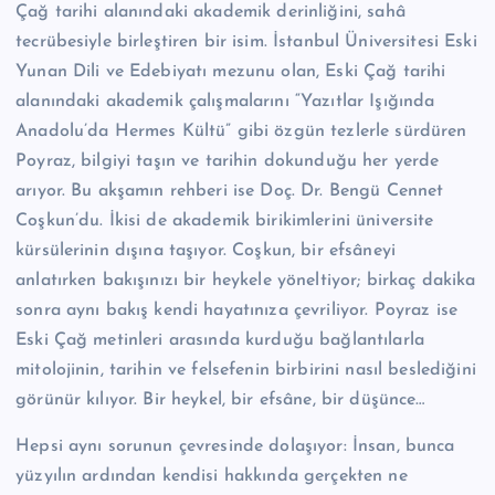
Çağ tarihi alanındaki akademik derinliğini, sahâ
tecrübesiyle birleştiren bir isim. İstanbul Üniversitesi Eski
Yunan Dili ve Edebiyatı mezunu olan, Eski Çağ tarihi
alanındaki akademik çalışmalarını “Yazıtlar Işığında
Anadolu’da Hermes Kültü” gibi özgün tezlerle sürdüren
Poyraz, bilgiyi taşın ve tarihin dokunduğu her yerde
arıyor. Bu akşamın rehberi ise Doç. Dr. Bengü Cennet
Coşkun’du. İkisi de akademik birikimlerini üniversite
kürsülerinin dışına taşıyor. Coşkun, bir efsâneyi
anlatırken bakışınızı bir heykele yöneltiyor; birkaç dakika
sonra aynı bakış kendi hayatınıza çevriliyor. Poyraz ise
Eski Çağ metinleri arasında kurduğu bağlantılarla
mitolojinin, tarihin ve felsefenin birbirini nasıl beslediğini
görünür kılıyor. Bir heykel, bir efsâne, bir düşünce…
Hepsi aynı sorunun çevresinde dolaşıyor: İnsan, bunca
yüzyılın ardından kendisi hakkında gerçekten ne