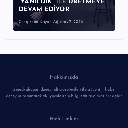
“YANILDIK” İLE ÜRETMEYE
DEVAM EDİYOR
Cengizhan Kaya
Ağustos 7, 2026
Hakkımızda
ssmedyahaber, deneyimli gazetecileri ile güvenilir haber
deneyimini sunarak okuyucularının bilgi sahibi olmasını sağlar.
Hızlı Linkler