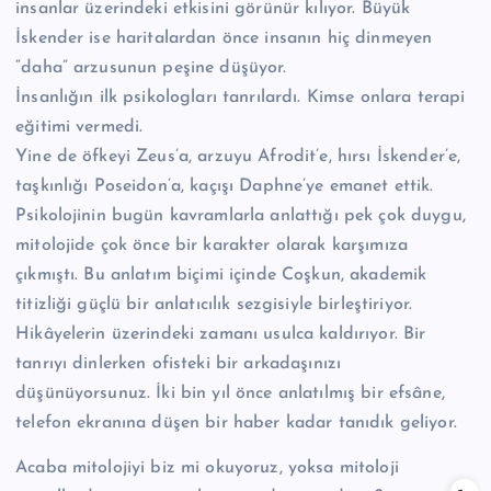
insanlar üzerindeki etkisini görünür kılıyor. Büyük
İskender ise haritalardan önce insanın hiç dinmeyen
“daha” arzusunun peşine düşüyor.
İnsanlığın ilk psikologları tanrılardı. Kimse onlara terapi
eğitimi vermedi.
Yine de öfkeyi Zeus’a, arzuyu Afrodit’e, hırsı İskender’e,
taşkınlığı Poseidon’a, kaçışı Daphne’ye emanet ettik.
Psikolojinin bugün kavramlarla anlattığı pek çok duygu,
mitolojide çok önce bir karakter olarak karşımıza
çıkmıştı. Bu anlatım biçimi içinde Coşkun, akademik
titizliği güçlü bir anlatıcılık sezgisiyle birleştiriyor.
Hikâyelerin üzerindeki zamanı usulca kaldırıyor. Bir
tanrıyı dinlerken ofisteki bir arkadaşınızı
düşünüyorsunuz. İki bin yıl önce anlatılmış bir efsâne,
telefon ekranına düşen bir haber kadar tanıdık geliyor.
Acaba mitolojiyi biz mi okuyoruz, yoksa mitoloji