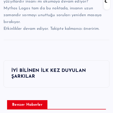
yüzyıllardır insanı mı okumaya devam ediyor?
Mythos Logos tam da bu noktada, insanın uzun
zamandır sormayı unuttuğu soruları yeniden masaya
bırakıyor.
Etkinlikler devam ediyor. Takipte kalmanızı öneririm.
Y
İYİ BİLİNEN İLK KEZ DUYULAN
a
ŞARKILAR
z
ı
Benzer Haberler