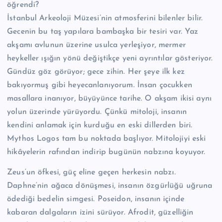
öğrendi?
İstanbul Arkeoloji Müzesi’nin atmosferini bilenler bilir.
Gecenin bu taş yapılara bambaşka bir tesiri var. Yaz
akşamı avlunun üzerine usulca yerleşiyor, mermer
heykeller ışığın yönü değiştikçe yeni ayrıntılar gösteriyor.
Gündüz göz görüyor; gece zihin. Her şeye ilk kez
bakıyormuş gibi heyecanlanıyorum. İnsan çocukken
masallara inanıyor, büyüyünce tarihe. O akşam ikisi aynı
yolun üzerinde yürüyordu. Çünkü mitoloji, insanın
kendini anlamak için kurduğu en eski dillerden biri.
Mythos Logos tam bu noktada başlıyor. Mitolojiyi eski
hikâyelerin rafından indirip bugünün nabzına koyuyor.
Zeus’un öfkesi, güç eline geçen herkesin nabzı.
Daphne’nin ağaca dönüşmesi, insanın özgürlüğü uğruna
ödediği bedelin simgesi. Poseidon, insanın içinde
kabaran dalgaların izini sürüyor. Afrodit, güzelliğin