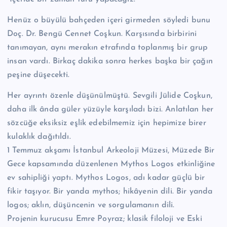
n
Henüz o büyülü bahçeden içeri girmeden söyledi bunu
M
Doç. Dr. Bengü Cennet Coşkun. Karşısında birbirini
e
tanımayan, aynı merakın etrafında toplanmış bir grup
r
insan vardı. Birkaç dakika sonra herkes başka bir çağın
peşine düşecekti.
k
e
Her ayrıntı özenle düşünülmüştü. Sevgili Jülide Coşkun,
daha ilk ânda güler yüzüyle karşıladı bizi. Anlatılan her
zi
sözcüğe eksiksiz eşlik edebilmemiz için hepimize birer
kulaklık dağıtıldı.
1 Temmuz akşamı İstanbul Arkeoloji Müzesi, Müzede Bir
Gece kapsamında düzenlenen Mythos Logos etkinliğine
ev sahipliği yaptı. Mythos Logos, adı kadar güçlü bir
fikir taşıyor. Bir yanda mythos; hikâyenin dili. Bir yanda
logos; aklın, düşüncenin ve sorgulamanın dili.
Projenin kurucusu Emre Poyraz; klasik filoloji ve Eski