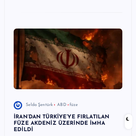
n
M
e
r
k
e
zi
Selda Şentürk
ABD
füze
İRAN’DAN TÜRKİYE’YE FIRLATILAN
FÜZE AKDENİZ ÜZERİNDE İMHA
EDİLDİ