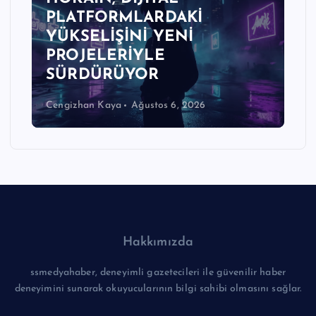
PLATFORMLARDAKİ
YÜKSELİŞİNİ YENİ
PROJELERİYLE
SÜRDÜRÜYOR
Cengizhan Kaya
Ağustos 6, 2026
Hakkımızda
ssmedyahaber, deneyimli gazetecileri ile güvenilir haber
deneyimini sunarak okuyucularının bilgi sahibi olmasını sağlar.