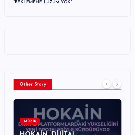
“BEKLEMENE LÜZUM YOK”
Other Story
MÜZİK
HOKAİN, DİJİTAL