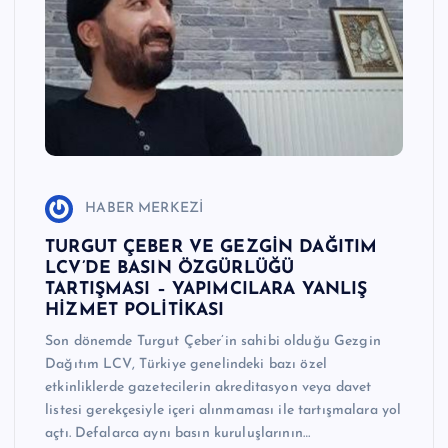
e
r
I
Ö
z
g
HABER MERKEZİ
ü
TURGUT ÇEBER VE GEZGİN DAĞITIM
n
LCV’DE BASIN ÖZGÜRLÜĞÜ
TARTIŞMASI – YAPIMCILARA YANLIŞ
H
HİZMET POLİTİKASI
a
Son dönemde Turgut Çeber’in sahibi olduğu Gezgin
b
Dağıtım LCV, Türkiye genelindeki bazı özel
etkinliklerde gazetecilerin akreditasyon veya davet
e
listesi gerekçesiyle içeri alınmaması ile tartışmalara yol
ri
açtı. Defalarca aynı basın kuruluşlarının…