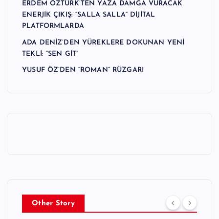
ERDEM ÖZTÜRK’TEN YAZA DAMGA VURACAK
ENERJİK ÇIKIŞ: “SALLA SALLA” DİJİTAL
PLATFORMLARDA
ADA DENİZ’DEN YÜREKLERE DOKUNAN YENİ
TEKLİ: “SEN GİT”
YUSUF ÖZ’DEN “ROMAN” RÜZGARI
Other Story