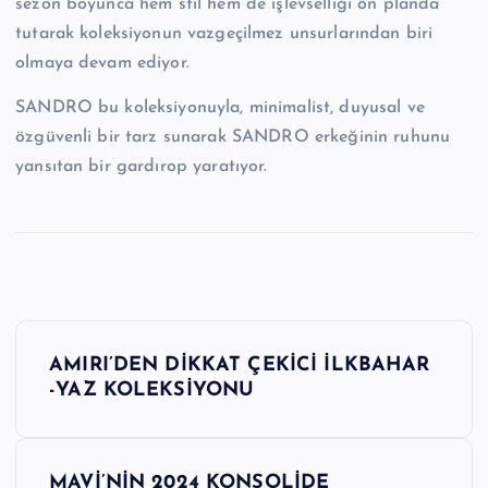
sezon boyunca hem stil hem de işlevselliği ön planda
tutarak koleksiyonun vazgeçilmez unsurlarından biri
olmaya devam ediyor.
SANDRO bu koleksiyonuyla, minimalist, duyusal ve
özgüvenli bir tarz sunarak SANDRO erkeğinin ruhunu
yansıtan bir gardırop yaratıyor.
Y
AMIRI’DEN DİKKAT ÇEKİCİ İLKBAHAR
a
-YAZ KOLEKSİYONU
z
MAVİ’NİN 2024 KONSOLİDE