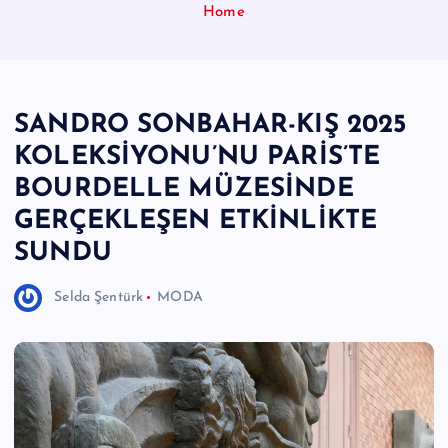
Home
e
r
I
SANDRO SONBAHAR-KIŞ 2025
Ö
KOLEKSİYONU’NU PARİS’TE
z
BOURDELLE MÜZESİNDE
g
GERÇEKLEŞEN ETKİNLİKTE
ü
SUNDU
n
H
Selda Şentürk
MODA
a
b
e
ri