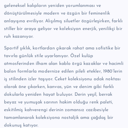
geleneksel kalıpların yeniden yorumlanması ve
dönüştürülmesiyle modern ve özgün bir feminenlik
anlayışına evriliyor. Alışılmış siluetler özgürleşirken, farklı
stiller bir araya geliyor ve koleksiyon enerjik, yenilikçi bir
ruh kazanıyor.
Sportif şıklık, kortlardan çıkarak rahat ama sofistike bir
tavırla günlük stile uyarlanıyor. Özel kulüp
atmosferinden ilham alan kablo örgü kazaklar ve hacimli
balon formlarla modernize edilen pileli etekler, 1980’lerin
iş stilinden izler taşıyor. Ceket koleksiyonu odak noktası
olarak öne çıkarken, kanvas, yün ve denim gibi farklı
dokularla yeniden hayat buluyor. Derin yeşil, berrak
beyaz ve yumuşak sarının hakim olduğu renk paleti,
eskitilmiş kahverengi derinin zamansız cazibesiyle
tamamlanarak koleksiyona nostaljik ama çağdaş bir
dokunuş katıyor.