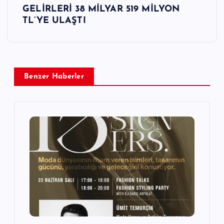
ı
GELİRLERİ 38 MİLYAR 519 MİLYON
TL’YE ULAŞTI
g
e
z
Benzer Haberler
i
n
m
e
s