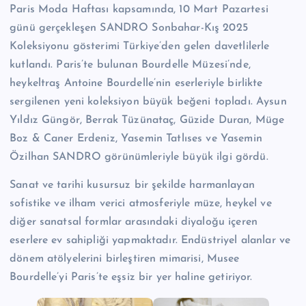
Paris Moda Haftası kapsamında, 10 Mart Pazartesi
günü gerçekleşen SANDRO Sonbahar-Kış 2025
Koleksiyonu gösterimi Türkiye’den gelen davetlilerle
kutlandı. Paris’te bulunan Bourdelle Müzesi’nde,
heykeltraş Antoine Bourdelle’nin eserleriyle birlikte
sergilenen yeni koleksiyon büyük beğeni topladı. Aysun
Yıldız Güngör, Berrak Tüzünataç, Güzide Duran, Müge
Boz & Caner Erdeniz, Yasemin Tatlıses ve Yasemin
Özilhan SANDRO görünümleriyle büyük ilgi gördü.
Sanat ve tarihi kusursuz bir şekilde harmanlayan
sofistike ve ilham verici atmosferiyle müze, heykel ve
diğer sanatsal formlar arasındaki diyaloğu içeren
eserlere ev sahipliği yapmaktadır. Endüstriyel alanlar ve
dönem atölyelerini birleştiren mimarisi, Musee
Bourdelle’yi Paris’te eşsiz bir yer haline getiriyor.