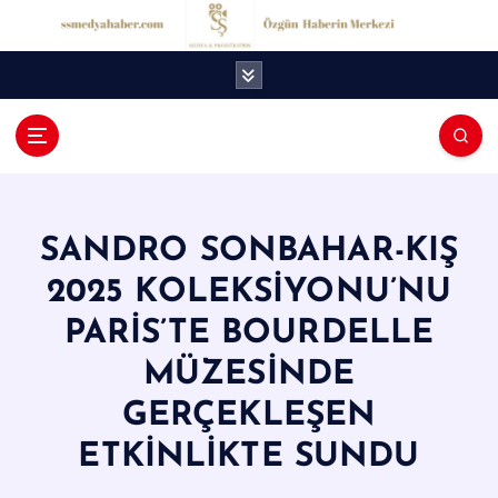
İ
ç
e
r
i
ğ
S
e
S
a
t
M
l
SANDRO SONBAHAR-KIŞ
e
a
2025 KOLEKSİYONU’NU
d
PARİS’TE BOURDELLE
y
MÜZESİNDE
a
GERÇEKLEŞEN
H
a
ETKİNLİKTE SUNDU
b