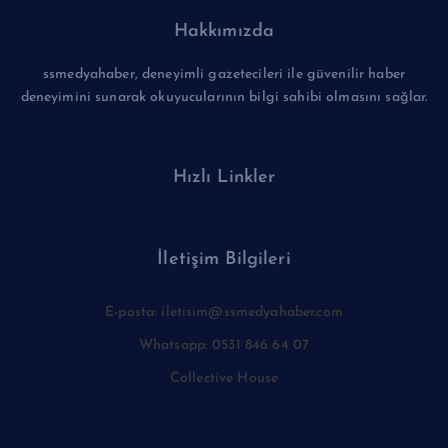
Hakkımızda
ssmedyahaber, deneyimli gazetecileri ile güvenilir haber
deneyimini sunarak okuyucularının bilgi sahibi olmasını sağlar.
Hızlı Linkler
İletişim Bilgileri
E-posta: iletisim@ssmedyahaber.com
Whatsapp: 0531 846 64 07
Collective House