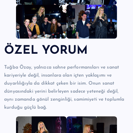
ÖZEL YORUM
Tuğba Özay, yalnızca sahne performansları ve sanat
kariyeriyle değil, insanlara olan içten yaklaşımı ve
duyarlılığıyla da dikkat çeken bir isim. Onun sanat
dünyasındaki yerini belirleyen sadece yeteneği değil,
aynı zamanda gönül zenginliği, samimiyeti ve toplumla
kurduğu güçlü bağ.