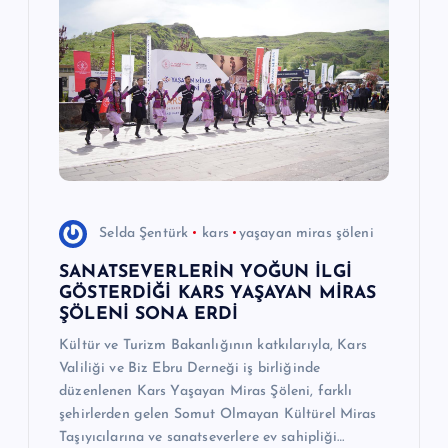
m
e
s
i
Selda Şentürk
kars
yaşayan miras şöleni
SANATSEVERLERİN YOĞUN İLGİ
GÖSTERDİĞİ KARS YAŞAYAN MİRAS
ŞÖLENİ SONA ERDİ
Kültür ve Turizm Bakanlığının katkılarıyla, Kars
Valiliği ve Biz Ebru Derneği iş birliğinde
düzenlenen Kars Yaşayan Miras Şöleni, farklı
şehirlerden gelen Somut Olmayan Kültürel Miras
Taşıyıcılarına ve sanatseverlere ev sahipliği…