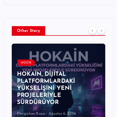
Other Story
MÜZİK
HOKAİN, DİJİTAL
PLATFORMLARDAKİ
YÜKSELİŞİNİ YENİ
PROJELERİYLE
SÜRDÜRÜYOR
Cengizhan Kaya
Ağustos 6, 2026