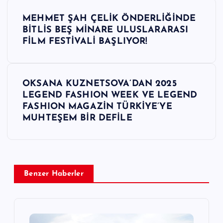
Y
MEHMET ŞAH ÇELİK ÖNDERLİĞİNDE
a
BİTLİS BEŞ MİNARE ULUSLARARASI
FİLM FESTİVALİ BAŞLIYOR!
z
ı
OKSANA KUZNETSOVA’DAN 2025
LEGEND FASHION WEEK VE LEGEND
g
FASHION MAGAZİN TÜRKİYE’YE
MUHTEŞEM BİR DEFİLE
e
z
i
Benzer Haberler
n