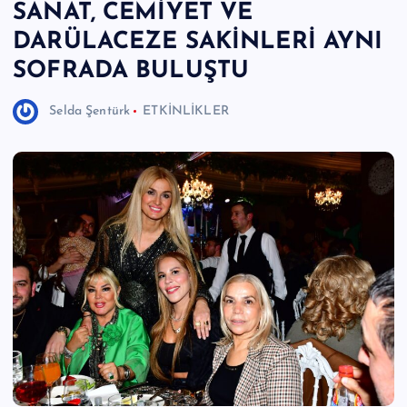
SANAT, CEMİYET VE
e
DARÜLACEZE SAKİNLERİ AYNI
r
SOFRADA BULUŞTU
I
Selda Şentürk
ETKİNLİKLER
Ö
z
g
ü
n
H
a
b
e
ri