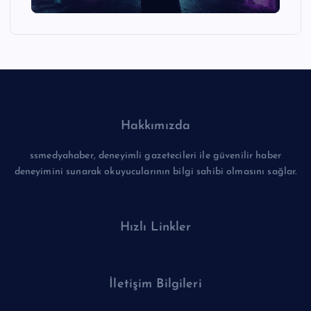
Hakkımızda
ssmedyahaber, deneyimli gazetecileri ile güvenilir haber
deneyimini sunarak okuyucularının bilgi sahibi olmasını sağlar.
Hızlı Linkler
İletişim Bilgileri