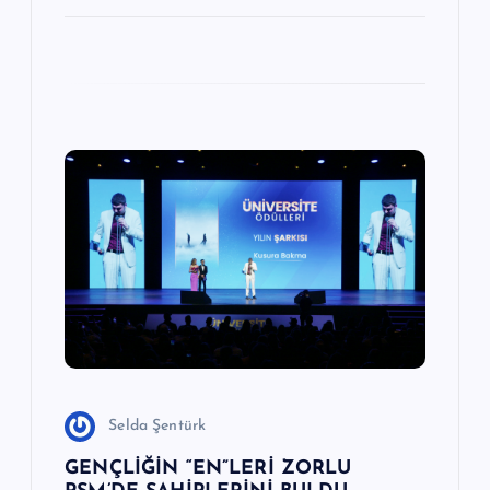
Selda Şentürk
GENÇLİĞİN “EN”LERİ ZORLU