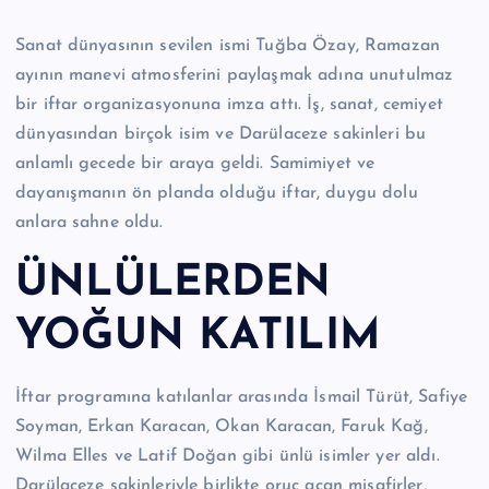
n
Sanat dünyasının sevilen ismi Tuğba Özay, Ramazan
M
ayının manevi atmosferini paylaşmak adına unutulmaz
e
bir iftar organizasyonuna imza attı. İş, sanat, cemiyet
r
dünyasından birçok isim ve Darülaceze sakinleri bu
anlamlı gecede bir araya geldi. Samimiyet ve
k
dayanışmanın ön planda olduğu iftar, duygu dolu
e
anlara sahne oldu.
zi
ÜNLÜLERDEN
YOĞUN KATILIM
İftar programına katılanlar arasında İsmail Türüt, Safiye
Soyman, Erkan Karacan, Okan Karacan, Faruk Kağ,
Wilma Elles ve Latif Doğan gibi ünlü isimler yer aldı.
Darülaceze sakinleriyle birlikte oruç açan misafirler,