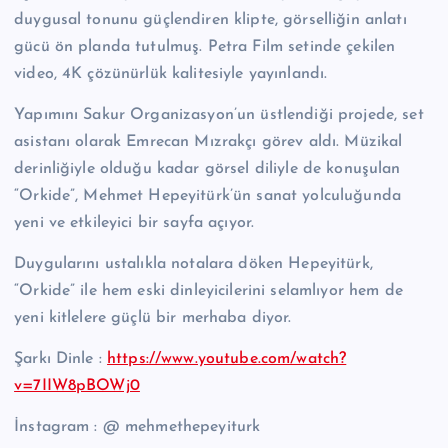
duygusal tonunu güçlendiren klipte, görselliğin anlatı
gücü ön planda tutulmuş. Petra Film setinde çekilen
video, 4K çözünürlük kalitesiyle yayınlandı.
Yapımını Sakur Organizasyon’un üstlendiği projede, set
asistanı olarak Emrecan Mızrakçı görev aldı. Müzikal
derinliğiyle olduğu kadar görsel diliyle de konuşulan
“Orkide”, Mehmet Hepeyitürk’ün sanat yolculuğunda
yeni ve etkileyici bir sayfa açıyor.
Duygularını ustalıkla notalara döken Hepeyitürk,
“Orkide” ile hem eski dinleyicilerini selamlıyor hem de
yeni kitlelere güçlü bir merhaba diyor.
Şarkı Dinle :
https://www.youtube.com/watch?
v=7IIW8pBOWj0
İnstagram : @ mehmethepeyiturk