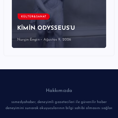
KÜLTÜR&SANAT
KİMİN ODYSSEUS’U
Nurçin Engin
Ağustos 9, 2026
Hakkımızda
ssmedyahaber, deneyimli gazetecileri ile güvenilir haber
deneyimini sunarak okuyucularının bilgi sahibi olmasını sağlar.