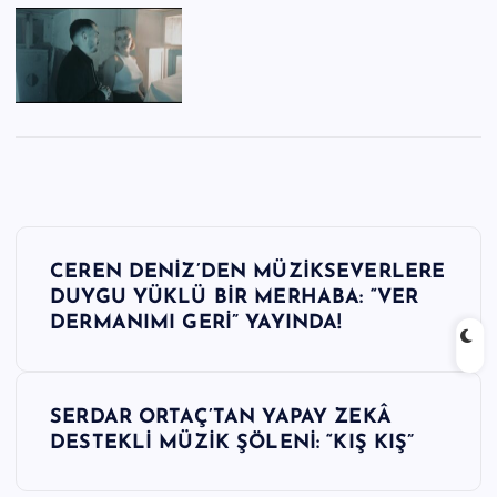
Y
CEREN DENİZ’DEN MÜZİKSEVERLERE
a
DUYGU YÜKLÜ BİR MERHABA: “VER
DERMANIMI GERİ” YAYINDA!
z
ı
SERDAR ORTAÇ’TAN YAPAY ZEKÂ
DESTEKLİ MÜZİK ŞÖLENİ: “KIŞ KIŞ”
g