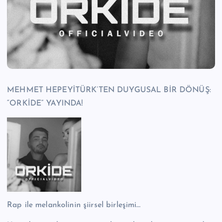
n
M
e
r
k
MEHMET HEPEYİTÜRK’TEN DUYGUSAL BİR DÖNÜŞ:
e
“ORKİDE” YAYINDA!
zi
Rap ile melankolinin şiirsel birleşimi…