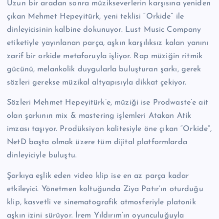
Uzun bir aradan sonra müzikseverlerin karşısına yeniden
çıkan Mehmet Hepeyitürk, yeni teklisi “Orkide” ile
dinleyicisinin kalbine dokunuyor. Lust Music Company
etiketiyle yayınlanan parça, aşkın karşılıksız kalan yanını
zarif bir orkide metaforuyla işliyor. Rap müziğin ritmik
gücünü, melankolik duygularla buluşturan şarkı, gerek
sözleri gerekse müzikal altyapısıyla dikkat çekiyor.
Sözleri Mehmet Hepeyitürk’e, müziği ise Prodwaste’e ait
olan şarkının mix & mastering işlemleri Atakan Atik
imzası taşıyor. Prodüksiyon kalitesiyle öne çıkan “Orkide”,
NetD başta olmak üzere tüm dijital platformlarda
dinleyiciyle buluştu.
Şarkıya eşlik eden video klip ise en az parça kadar
etkileyici. Yönetmen koltuğunda Ziya Patır’ın oturduğu
klip, kasvetli ve sinematografik atmosferiyle platonik
aşkın izini sürüyor. İrem Yıldırım’ın oyunculuğuyla