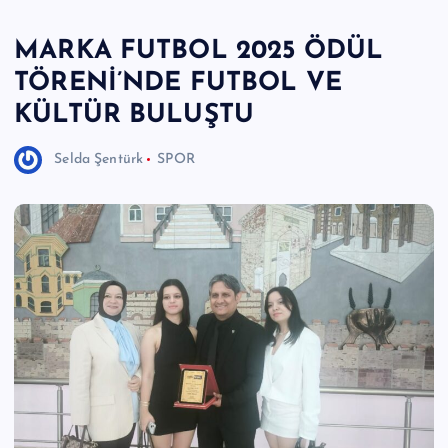
e
MARKA FUTBOL 2025 ÖDÜL
r
TÖRENİ’NDE FUTBOL VE
I
KÜLTÜR BULUŞTU
Ö
z
Selda Şentürk
SPOR
g
ü
n
H
a
b
e
ri