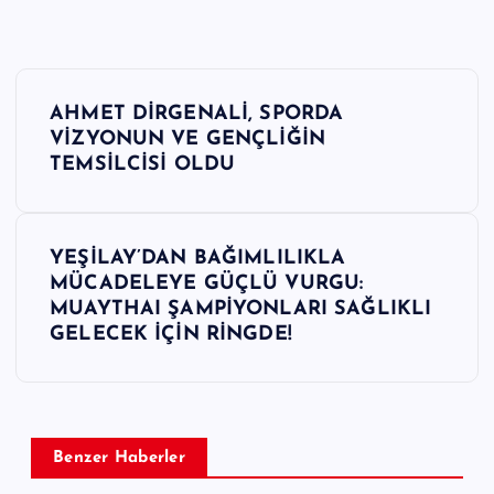
Y
AHMET DİRGENALİ, SPORDA
a
VİZYONUN VE GENÇLİĞİN
TEMSİLCİSİ OLDU
z
ı
YEŞİLAY’DAN BAĞIMLILIKLA
MÜCADELEYE GÜÇLÜ VURGU:
g
MUAYTHAI ŞAMPİYONLARI SAĞLIKLI
GELECEK İÇİN RİNGDE!
e
z
i
Benzer Haberler