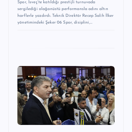
Spor, İsveç’te katıldığı prestijli turnuvada
sergilediği olağanüstü performansla adını altın
harflerle yazdırdı. Teknik Direktör Recep Salih İlker
yönetimindeki Şeker 06 Spor, disiplini,…