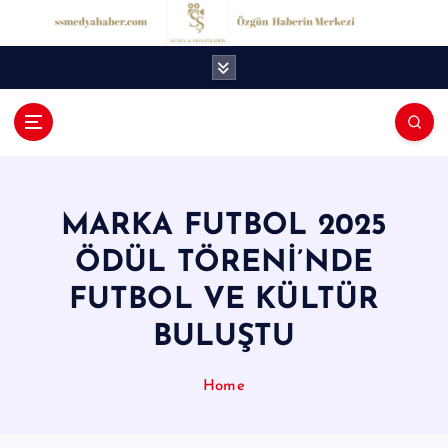
İ
ç
e
r
i
ğ
S
e
S
a
t
M
l
MARKA FUTBOL 2025
e
a
ÖDÜL TÖRENİ’NDE
d
FUTBOL VE KÜLTÜR
y
BULUŞTU
a
H
Home
a
b