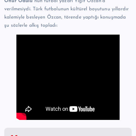
Onur Ödülü”
nün futbol yazarı Yiğit Özcan’a
verilmesiydi. Türk futbolunun kültürel boyutunu yıllardır
kalemiyle besleyen Özcan, törende yaptığı konuşmada
şu sözlerle alkış topladı: