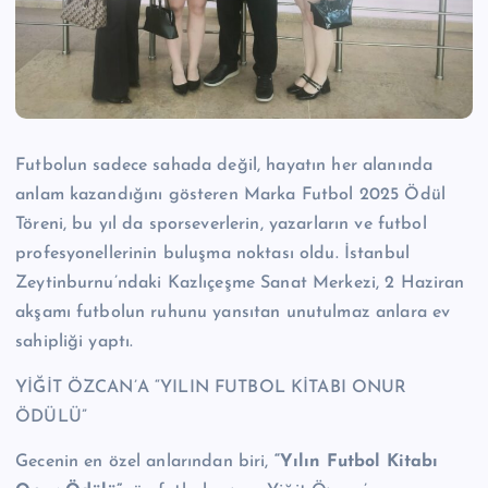
n
M
e
r
k
Futbolun sadece sahada değil, hayatın her alanında
anlam kazandığını gösteren Marka Futbol 2025 Ödül
e
Töreni, bu yıl da sporseverlerin, yazarların ve futbol
zi
profesyonellerinin buluşma noktası oldu. İstanbul
Zeytinburnu’ndaki Kazlıçeşme Sanat Merkezi, 2 Haziran
akşamı futbolun ruhunu yansıtan unutulmaz anlara ev
sahipliği yaptı.
YİĞİT ÖZCAN’A “YILIN FUTBOL KİTABI ONUR
ÖDÜLÜ”
Gecenin en özel anlarından biri,
“Yılın Futbol Kitabı