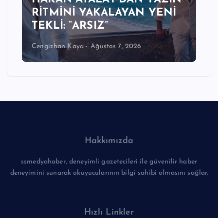
YENİ
“YANILDIK” İLE ÜRETMEYE
DEVAM EDİYOR
Cengizhan Kaya
Ağustos 7, 2026
Hakkımızda
ssmedyahaber, deneyimli gazetecileri ile güvenilir haber
deneyimini sunarak okuyucularının bilgi sahibi olmasını sağlar.
Hızlı Linkler