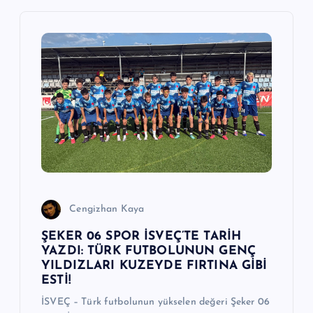
n
m
e
s
i
Cengizhan Kaya
ŞEKER 06 SPOR İSVEÇ’TE TARİH
YAZDI: TÜRK FUTBOLUNUN GENÇ
YILDIZLARI KUZEYDE FIRTINA GİBİ
ESTİ!
İSVEÇ – Türk futbolunun yükselen değeri Şeker 06