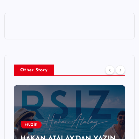
Other Story
MÜZİK
AZIN
EMRE DİZDAROĞLU