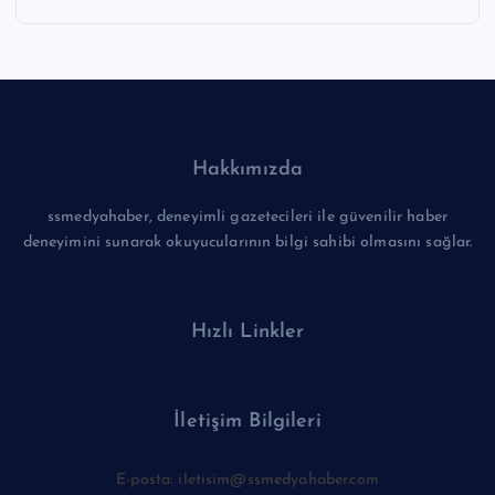
Hakkımızda
ssmedyahaber, deneyimli gazetecileri ile güvenilir haber
deneyimini sunarak okuyucularının bilgi sahibi olmasını sağlar.
Hızlı Linkler
İletişim Bilgileri
E-posta: iletisim@ssmedyahaber.com