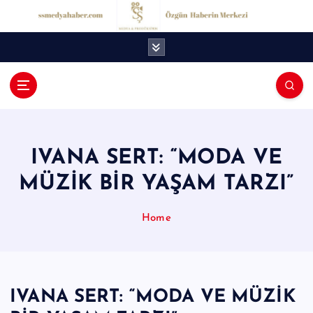
İ
ç
e
r
i
ğ
S
e
S
a
t
M
l
IVANA SERT: “MODA VE
e
a
MÜZİK BİR YAŞAM TARZI”
d
y
Home
a
H
a
IVANA SERT: “MODA VE MÜZİK
b