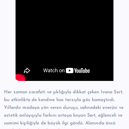
Her zaman zarafeti ve şıklığıyla dikkat çeken Ivana Sert,
bu etkinlikte de kendine has tarzıyla göz kamaştırdı.
Yıllardır modaya yön veren duruşu, sahnedeki enerjisi ve
estetik anlayışıyla farkını ortaya koyan Sert, eğlenceli ve
samimi kişiliğiyle de büyük ilgi gördü. Alanında öncü