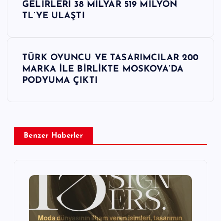
a
GELİRLERİ 38 MİLYAR 519 MİLYON
TL’YE ULAŞTI
z
ı
TÜRK OYUNCU VE TASARIMCILAR 200
MARKA İLE BİRLİKTE MOSKOVA’DA
g
PODYUMA ÇIKTI
e
z
Benzer Haberler
i
n
m