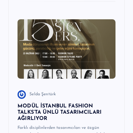
Selda Şentürk
MODÜL İSTANBUL FASHION
TALKS’TA ÜNLÜ TASARIMCILARI
AĞIRLIYOR
Farklı disiplinlerden tasarımcıları ve özgün