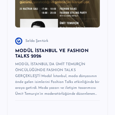
e
s
i
Selda Şentürk
MODÜL İSTANBUL VE FASHION
TALKS 2026
MODÜL İSTANBUL’DA ÜMİT TEMURÇİN
ÖNCÜLÜĞÜNDE FASHION TALKS
GERÇEKLEŞTİ Modül İstanbul, moda dünyasının
önde gelen isimlerini Fashion Talks etkinliğinde bir
araya getirdi. Moda yazarı ve iletişim tasarımcısı
Ümit Temurçin’in moderatörlüğünde düzenlenen…