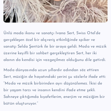
n
M
e
r
Ünlü moda ikonu ve sanatçı Ivana Sert, Swiss Otel’de
k
gerçekleşen özel bir alışveriş etkinliğinde spiker ve
e
sanatçı Selda Şentürk ile bir araya geldi. Moda ve müzik
üzerine keyifli bir sohbet gerçekleştiren Sert, her iki
zi
alanın da kendisi için vazgeçilmez olduğunu dile getirdi.
Moda dünyasında uzun yıllardır adından söz ettiren
Sert, müziğin de hayatındaki yerini şu sözlerle ifade etti:
“Moda ve müzik birbirinden ayrı düşünülemez. İkisi de
bir yaşam tarzı ve insanın kendini ifade etme şekli.
Sahneye çıktığımda kıyafetlerim, enerjim ve müziğim bir
bütün oluşturuyor.”