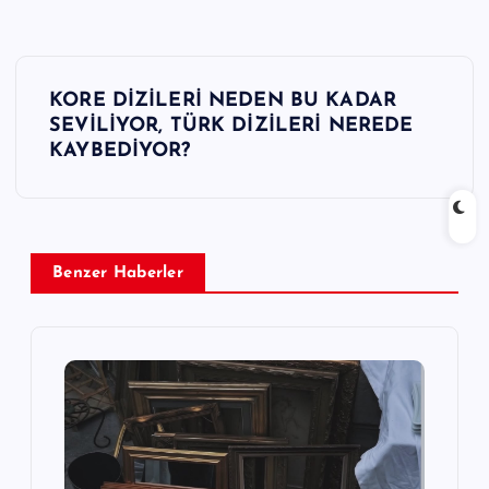
Y
KORE DİZİLERİ NEDEN BU KADAR
a
SEVİLİYOR, TÜRK DİZİLERİ NEREDE
KAYBEDİYOR?
z
ı
Benzer Haberler
g
e
z
i