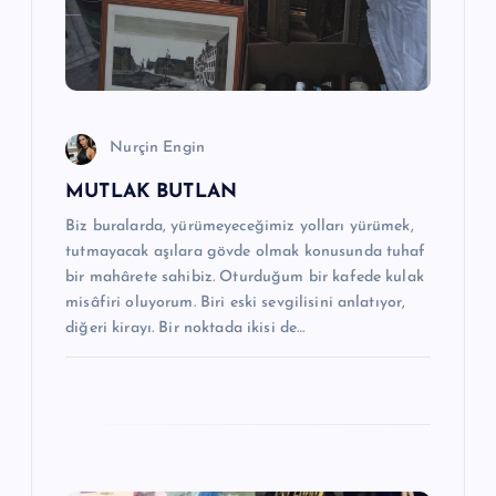
n
m
e
Nurçin Engin
s
MUTLAK BUTLAN
i
Biz buralarda, yürümeyeceğimiz yolları yürümek,
tutmayacak aşılara gövde olmak konusunda tuhaf
bir mahârete sahibiz. Oturduğum bir kafede kulak
misâfiri oluyorum. Biri eski sevgilisini anlatıyor,
diğeri kirayı. Bir noktada ikisi de…