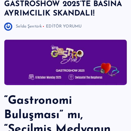
GASTROSHOW 2025’TE BASINA
e
AYRIMCILIK SKANDALI!
r
I
Selda Şentürk
EDİTÖR YORUMU
Ö
z
g
ü
n
H
a
“Gastronomi
b
Buluşması” mı,
e
ri
“Seçilmiş Medyanın