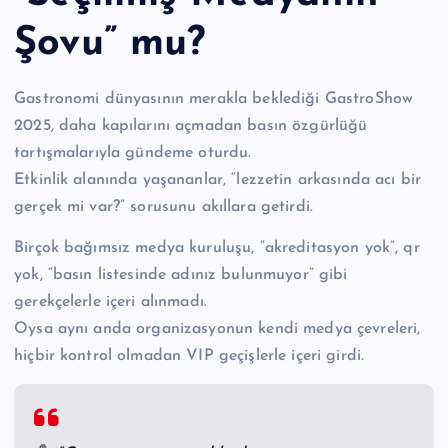
n
Şovu” mu?
M
e
Gastronomi dünyasının merakla beklediği GastroShow
r
2025, daha kapılarını açmadan basın özgürlüğü
k
tartışmalarıyla gündeme oturdu.
Etkinlik alanında yaşananlar, “lezzetin arkasında acı bir
e
gerçek mi var?” sorusunu akıllara getirdi.
zi
Birçok bağımsız medya kuruluşu, “akreditasyon yok”, qr
yok, “basın listesinde adınız bulunmuyor” gibi
gerekçelerle içeri alınmadı.
Oysa aynı anda organizasyonun kendi medya çevreleri,
hiçbir kontrol olmadan VIP geçişlerle içeri girdi.