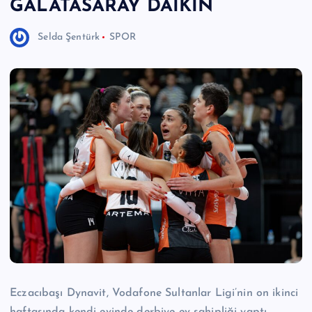
GALATASARAY DAİKİN
e
Selda Şentürk
SPOR
r
I
Ö
z
g
ü
n
H
a
b
e
Eczacıbaşı Dynavit, Vodafone Sultanlar Ligi’nin on ikinci
ri