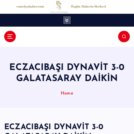
İ
ç
e
r
i
ğ
S
e
S
a
t
M
l
ECZACIBAŞI DYNAVİT 3-0
e
a
GALATASARAY DAİKİN
d
y
Home
a
H
a
ECZACIBAŞI DYNAVİT 3-0
b