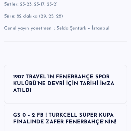
Setler:
25-23, 25-17, 25-21
Süre:
82 dakika (29, 25, 28)
Genel yayın yönetmeni : Selda Şentürk – İstanbul
Y
1907 TRAVEL’IN FENERBAHÇE SPOR
a
KULÜBÜ’NE DEVRİ İÇİN TARİHİ İMZA
ATILDI
z
ı
GS 0 – 2 FB ! TURKCELL SÜPER KUPA
FİNALİNDE ZAFER FENERBAHÇE’NİN!
g