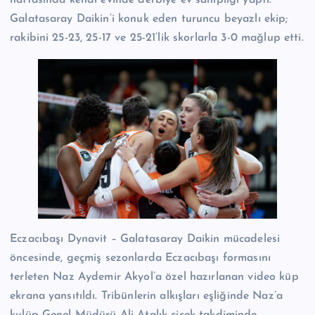
haftasında kendi evinde derbiye ev sahipliği yaptı.
n
Galatasaray Daikin’i konuk eden turuncu beyazlı ekip;
M
rakibini 25-23, 25-17 ve 25-21’lik skorlarla 3-0 mağlup etti.
e
r
k
e
zi
Eczacıbaşı Dynavit – Galatasaray Daikin mücadelesi
öncesinde, geçmiş sezonlarda Eczacıbaşı formasını
terleten Naz Aydemir Akyol’a özel hazırlanan video küp
ekrana yansıtıldı. Tribünlerin alkışları eşliğinde Naz’a
kulüp Genel Müdürü Ali Atalık çiçek takdiminde