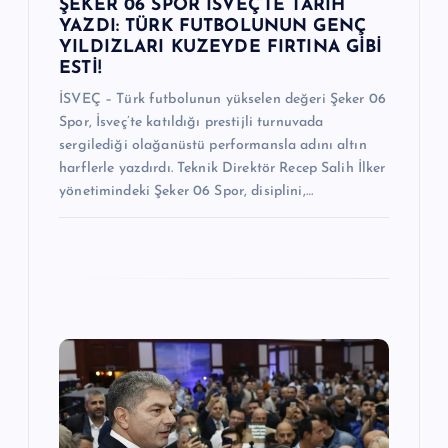
ŞEKER 06 SPOR İSVEÇ’TE TARİH
YAZDI: TÜRK FUTBOLUNUN GENÇ
YILDIZLARI KUZEYDE FIRTINA GİBİ
ESTİ!
İSVEÇ – Türk futbolunun yükselen değeri Şeker 06
Spor, İsveç’te katıldığı prestijli turnuvada
sergilediği olağanüstü performansla adını altın
harflerle yazdırdı. Teknik Direktör Recep Salih İlker
yönetimindeki Şeker 06 Spor, disiplini,…