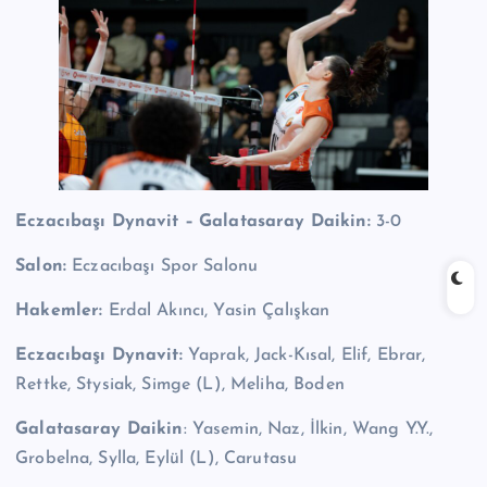
Eczacıbaşı Dynavit – Galatasaray Daikin:
3-0
Salon:
Eczacıbaşı Spor Salonu
Hakemler:
Erdal Akıncı, Yasin Çalışkan
Eczacıbaşı Dynavit:
Yaprak, Jack-Kısal, Elif, Ebrar,
Rettke, Stysiak, Simge (L), Meliha, Boden
Galatasaray Daikin
: Yasemin, Naz, İlkin, Wang Y.Y.,
Grobelna, Sylla, Eylül (L), Carutasu