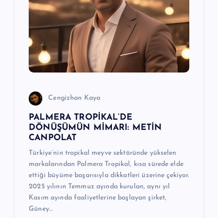
m
e
s
i
Cengizhan Kaya
PALMERA TROPİKAL’DE
DÖNÜŞÜMÜN MİMARI: METİN
CANPOLAT
Türkiye’nin tropikal meyve sektöründe yükselen
markalarından Palmera Tropikal, kısa sürede elde
ettiği büyüme başarısıyla dikkatleri üzerine çekiyor.
2025 yılının Temmuz ayında kurulan, aynı yıl
Kasım ayında faaliyetlerine başlayan şirket,
Güney…