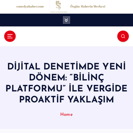
İ
ç
e
r
i
ğ
S
e
S
a
t
M
l
DİJİTAL DENETİMDE YENİ
e
a
DÖNEM: “BİLİNÇ
d
PLATFORMU” İLE VERGİDE
y
PROAKTİF YAKLAŞIM
a
H
Home
a
b