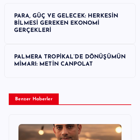
Y
PARA, GÜÇ VE GELECEK: HERKESİN
a
BİLMESİ GEREKEN EKONOMİ
GERÇEKLERİ
z
ı
PALMERA TROPİKAL’DE DÖNÜŞÜMÜN
MİMARI: METİN CANPOLAT
g
e
z
Benzer Haberler
i
n