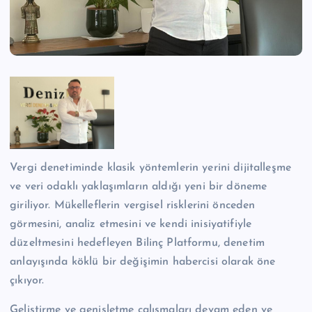
n
M
e
r
k
e
zi
Vergi denetiminde klasik yöntemlerin yerini dijitalleşme
ve veri odaklı yaklaşımların aldığı yeni bir döneme
giriliyor. Mükelleflerin vergisel risklerini önceden
görmesini, analiz etmesini ve kendi inisiyatifiyle
düzeltmesini hedefleyen Bilinç Platformu, denetim
anlayışında köklü bir değişimin habercisi olarak öne
çıkıyor.
Geliştirme ve genişletme çalışmaları devam eden ve