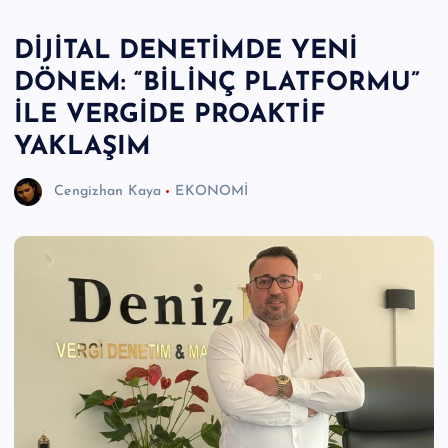
e
DİJİTAL DENETİMDE YENİ
r
DÖNEM: “BİLİNÇ PLATFORMU”
I
İLE VERGİDE PROAKTİF
Ö
YAKLAŞIM
z
Cengizhan Kaya
EKONOMİ
g
ü
n
H
a
b
e
ri