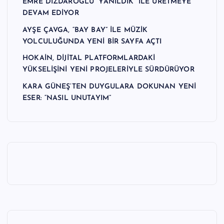
EMRE DİZDAROĞLU “YANILDIK” İLE ÜRETMEYE
DEVAM EDİYOR
AYŞE ÇAVGA, “BAY BAY” İLE MÜZİK
YOLCULUĞUNDA YENİ BİR SAYFA AÇTI
HOKAİN, DİJİTAL PLATFORMLARDAKİ
YÜKSELİŞİNİ YENİ PROJELERİYLE SÜRDÜRÜYOR
KARA GÜNEŞ’TEN DUYGULARA DOKUNAN YENİ
ESER: “NASIL UNUTAYIM”