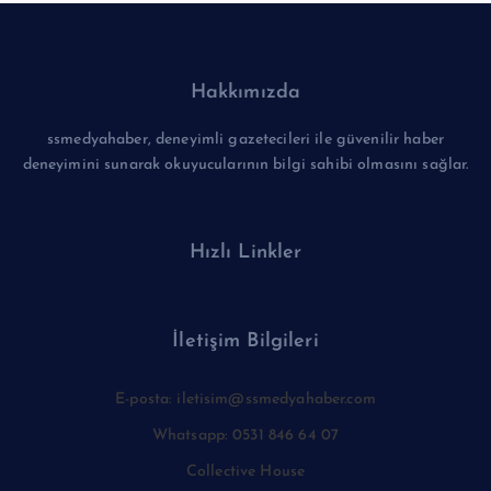
Hakkımızda
ssmedyahaber, deneyimli gazetecileri ile güvenilir haber
deneyimini sunarak okuyucularının bilgi sahibi olmasını sağlar.
Hızlı Linkler
İletişim Bilgileri
E-posta: iletisim@ssmedyahaber.com
Whatsapp: 0531 846 64 07
Collective House