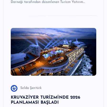
Derneği tarafından düzenlenen Turizm Yatırım…
n
M
e
r
k
e
zi
Selda Şentürk
KRUVAZİYER TURİZMİNDE 2026
PLANLAMASI BAŞLADI