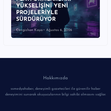
YÜKSELİŞİNİ YENİ
PROJELERİYLE
SÜRDÜRÜYOR
Cengizhan Kaya
Ağustos 6, 2026
Hakkımızda
ssmedyahaber, deneyimli gazetecileri ile güvenilir haber
deneyimini sunarak okuyucularının bilgi sahibi olmasını sağlar.