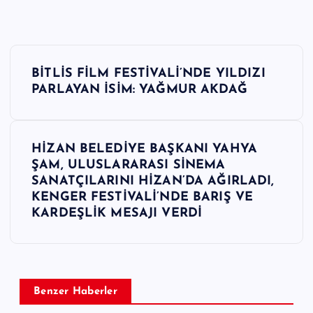
Y
BİTLİS FİLM FESTİVALİ’NDE YILDIZI
a
PARLAYAN İSİM: YAĞMUR AKDAĞ
z
HİZAN BELEDİYE BAŞKANI YAHYA
ı
ŞAM, ULUSLARARASI SİNEMA
SANATÇILARINI HİZAN’DA AĞIRLADI,
g
KENGER FESTİVALİ’NDE BARIŞ VE
KARDEŞLİK MESAJI VERDİ
e
z
i
Benzer Haberler