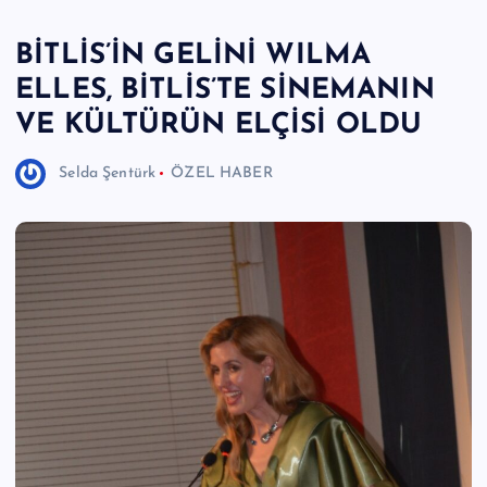
e
BİTLİS’İN GELİNİ WILMA
r
ELLES, BİTLİS’TE SİNEMANIN
I
VE KÜLTÜRÜN ELÇİSİ OLDU
Ö
z
Selda Şentürk
ÖZEL HABER
g
ü
n
H
a
b
e
ri