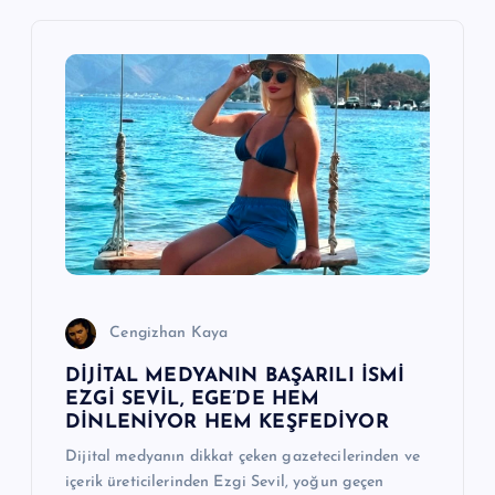
n
m
e
s
i
Cengizhan Kaya
DİJİTAL MEDYANIN BAŞARILI İSMİ
EZGİ SEVİL, EGE’DE HEM
DİNLENİYOR HEM KEŞFEDİYOR
Dijital medyanın dikkat çeken gazetecilerinden ve
içerik üreticilerinden Ezgi Sevil, yoğun geçen