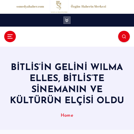
İ
ç
e
r
i
ğ
S
e
S
a
t
M
l
BİTLİS’İN GELİNİ WILMA
e
a
ELLES, BİTLİS’TE
d
SİNEMANIN VE
y
KÜLTÜRÜN ELÇİSİ OLDU
a
H
Home
a
b