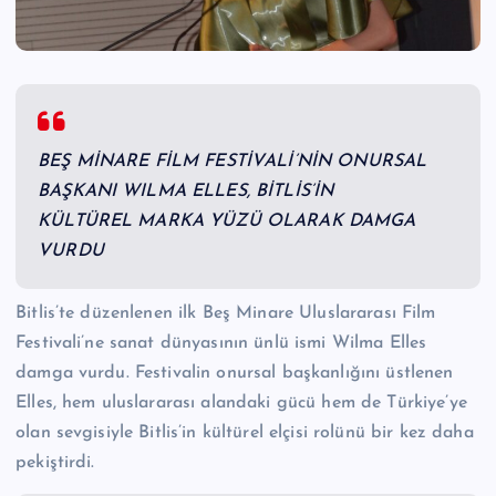
n
M
e
r
BEŞ MİNARE FİLM FESTİVALİ’NİN ONURSAL
k
BAŞKANI WILMA ELLES, BİTLİS’İN
e
KÜLTÜREL MARKA YÜZÜ OLARAK DAMGA
zi
VURDU
Bitlis’te düzenlenen ilk Beş Minare Uluslararası Film
Festivali’ne sanat dünyasının ünlü ismi Wilma Elles
damga vurdu. Festivalin onursal başkanlığını üstlenen
Elles, hem uluslararası alandaki gücü hem de Türkiye’ye
olan sevgisiyle Bitlis’in kültürel elçisi rolünü bir kez daha
pekiştirdi.