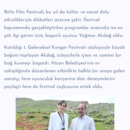
n
Bitlis Film Festivali, bu yıl da kültür ve sanat dolu
M
etkinlikleriyle dikkatleri üzerine çekti. Festival
e
kapsamında gerçekleştirilen programlar arasında ise en
r
çok ilgi gören isim, başarılı oyuncu Yağmur Akdağ oldu.
k
Katıldığı 1. Geleneksel Kenger Festivali söyleşisiyle büyük
e
beğeni toplayan Akdağ, izleyicilerle içten ve samimi bir
bağ kurmayı başardı. Hizan Belediyesi’nin ev
zi
sahipliğinde düzenlenen etkinlikte halkla bir araya gelen
sanatçı, hem oyunculuk kariyerine dair deneyimlerini
paylaştı hem de festival coşkusuna ortak oldu.