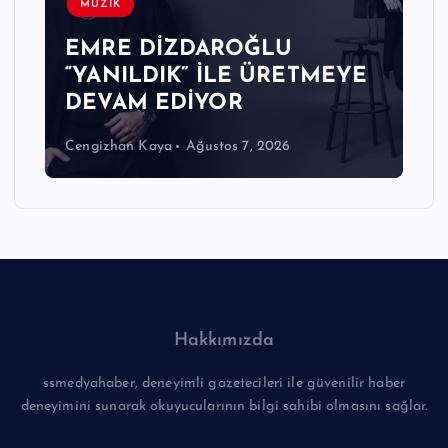
MÜZİK
EMRE DİZDAROĞLU
“YANILDIK” İLE ÜRETMEYE
DEVAM EDİYOR
Cengizhan Kaya
Ağustos 7, 2026
Hakkımızda
ssmedyahaber, deneyimli gazetecileri ile güvenilir haber
deneyimini sunarak okuyucularının bilgi sahibi olmasını sağlar.