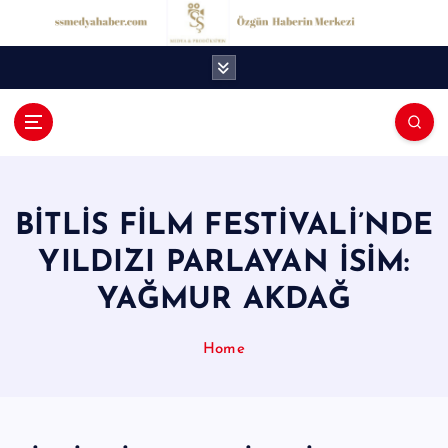
İ
ç
e
r
i
ğ
S
e
S
a
t
M
l
BİTLİS FİLM FESTİVALİ’NDE
e
a
YILDIZI PARLAYAN İSİM:
d
YAĞMUR AKDAĞ
y
a
Home
H
a
b