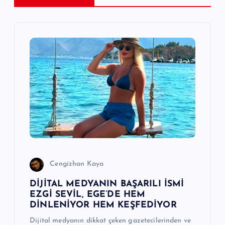
i
n
m
e
s
i
Cengizhan Kaya
DİJİTAL MEDYANIN BAŞARILI İSMİ
EZGİ SEVİL, EGE’DE HEM
DİNLENİYOR HEM KEŞFEDİYOR
Dijital medyanın dikkat çeken gazetecilerinden ve