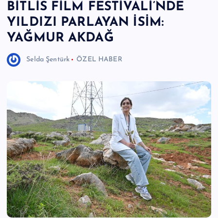
BİTLİS FİLM FESTİVALİ’NDE
e
YILDIZI PARLAYAN İSİM:
r
YAĞMUR AKDAĞ
I
Selda Şentürk
ÖZEL HABER
Ö
z
g
ü
n
H
a
b
e
ri