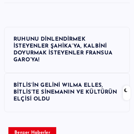
Y
RUHUNU DİNLENDİRMEK
a
İSTEYENLER ŞAHİKA’YA, KALBİNİ
DOYURMAK İSTEYENLER FRANSUA
z
GARO’YA!
ı
BİTLİS’İN GELİNİ WILMA ELLES,
g
BİTLİS’TE SİNEMANIN VE KÜLTÜRÜN
ELÇİSİ OLDU
e
z
Benzer Haberler