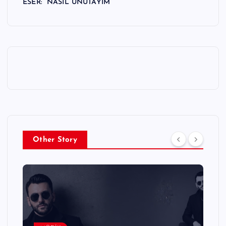
ESER: “NASIL UNUTAYIM”
Other Story