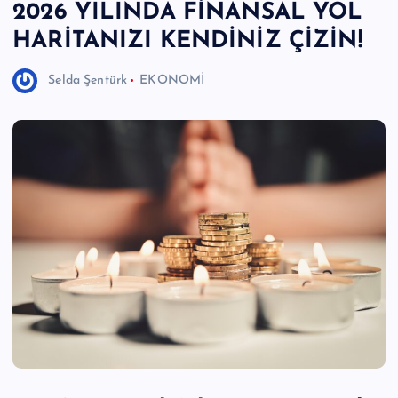
2026 YILINDA FİNANSAL YOL
e
HARİTANIZI KENDİNİZ ÇİZİN!
r
I
Selda Şentürk
EKONOMİ
Ö
z
g
ü
n
H
a
b
e
ri