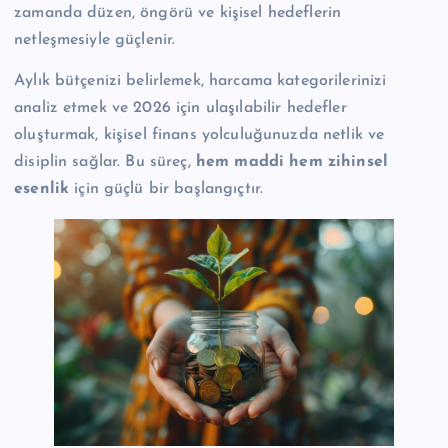
zamanda düzen, öngörü ve kişisel hedeflerin
netleşmesiyle güçlenir.
Aylık bütçenizi belirlemek, harcama kategorilerinizi
analiz etmek ve 2026 için ulaşılabilir hedefler
oluşturmak, kişisel finans yolculuğunuzda netlik ve
disiplin sağlar. Bu süreç,
hem maddi hem zihinsel
esenlik
için güçlü bir başlangıçtır.