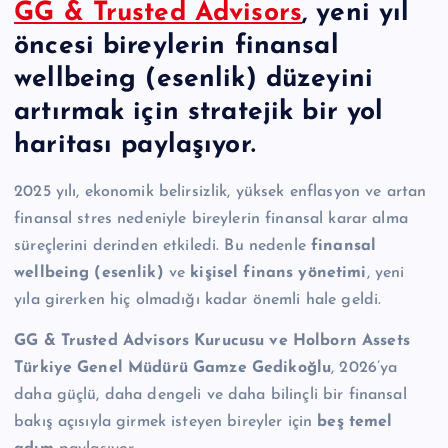
GG & Trusted Advisors
, yeni yıl
n
öncesi bireylerin finansal
M
wellbeing (esenlik) düzeyini
e
artırmak için stratejik bir yol
r
haritası paylaşıyor.
k
e
2025 yılı, ekonomik belirsizlik, yüksek enflasyon ve artan
finansal stres nedeniyle bireylerin finansal karar alma
zi
süreçlerini derinden etkiledi. Bu nedenle
finansal
wellbeing (esenlik)
ve
kişisel finans yönetimi
, yeni
yıla girerken hiç olmadığı kadar önemli hale geldi.
GG & Trusted Advisors
Kurucusu
ve Holborn Assets
Türkiye Genel Müdürü Gamze Gedikoğlu
, 2026’ya
daha güçlü, daha dengeli ve daha bilinçli bir finansal
bakış açısıyla girmek isteyen bireyler için
beş temel