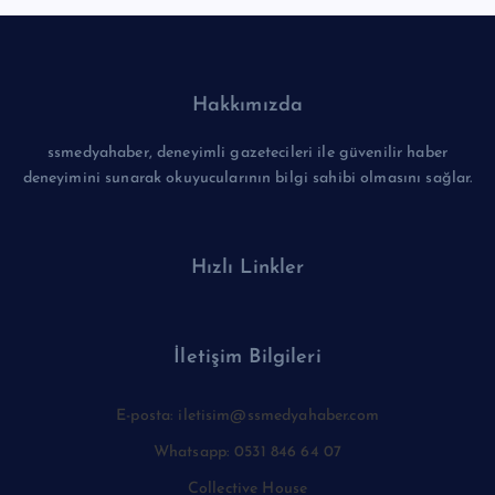
Hakkımızda
ssmedyahaber, deneyimli gazetecileri ile güvenilir haber
deneyimini sunarak okuyucularının bilgi sahibi olmasını sağlar.
Hızlı Linkler
İletişim Bilgileri
E-posta: iletisim@ssmedyahaber.com
Whatsapp: 0531 846 64 07
Collective House