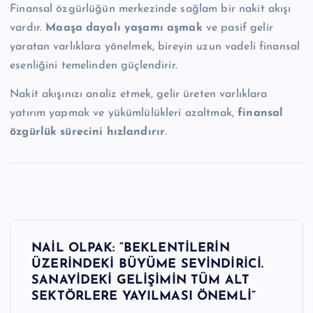
Finansal özgürlüğün merkezinde sağlam bir nakit akışı
vardır.
Maaşa dayalı yaşamı aşmak
ve pasif gelir
yaratan varlıklara yönelmek, bireyin uzun vadeli finansal
esenliğini temelinden güçlendirir.
Nakit akışınızı analiz etmek, gelir üreten varlıklara
yatırım yapmak ve yükümlülükleri azaltmak,
finansal
özgürlük sürecini hızlandırır
.
Y
NAİL OLPAK: “BEKLENTİLERİN
a
ÜZERİNDEKİ BÜYÜME SEVİNDİRİCİ.
SANAYİDEKİ GELİŞİMİN TÜM ALT
z
SEKTÖRLERE YAYILMASI ÖNEMLİ”