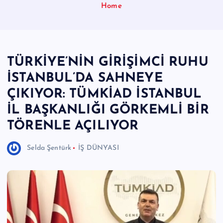
Home
e
r
I
TÜRKİYE’NİN GİRİŞİMCİ RUHU
Ö
İSTANBUL’DA SAHNEYE
z
ÇIKIYOR: TÜMKİAD İSTANBUL
g
İL BAŞKANLIĞI GÖRKEMLİ BİR
ü
TÖRENLE AÇILIYOR
n
H
Selda Şentürk
İŞ DÜNYASI
a
b
e
ri