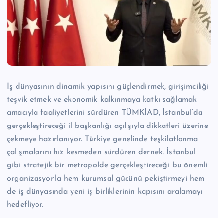
n
M
e
r
k
İş dünyasının dinamik yapısını güçlendirmek, girişimciliği
e
teşvik etmek ve ekonomik kalkınmaya katkı sağlamak
zi
amacıyla faaliyetlerini sürdüren TÜMKİAD, İstanbul’da
gerçekleştireceği il başkanlığı açılışıyla dikkatleri üzerine
çekmeye hazırlanıyor. Türkiye genelinde teşkilatlanma
çalışmalarını hız kesmeden sürdüren dernek, İstanbul
gibi stratejik bir metropolde gerçekleştireceği bu önemli
organizasyonla hem kurumsal gücünü pekiştirmeyi hem
de iş dünyasında yeni iş birliklerinin kapısını aralamayı
hedefliyor.