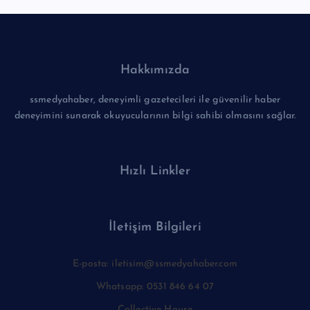
Hakkımızda
ssmedyahaber, deneyimli gazetecileri ile güvenilir haber
deneyimini sunarak okuyucularının bilgi sahibi olmasını sağlar.
Hızlı Linkler
İletişim Bilgileri
E-posta: iletisim@ssmedyahaber.com
Whatsapp: 0531 846 64 07
Collective House