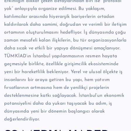
Etkinliğin dikkat çeken detaylarından biri ise “protokol
yok” anlayışıyla organize edilmesi. Bu yaklaşım,
katılımcılar arasında hiyerarşik bariyerlerin ortadan
kaldırılarak daha samimi, doğrudan ve verimli bir iletişim
ortamının oluşturulmasını hedefliyor. İş dünyasında çoğu
zaman mesafeli kalan ilişkilerin, bu tür organizasyonlarla
daha sıcak ve etkili bir yapıya dönüşmesi amaçlanıyor.
TÜMKİAD’ın İstanbul yapılanmasının resmen hayata
geçmesiyle birlikte, özellikle girişimcilik ekosisteminde
yeni bir hareketlilik bekleniyor. Yerel ve ulusal ölçekte iş
insanlarını bir araya getiren bu yapı, hem yatırım
fırsatlarının artmasına hem de yenilikçi projelerin
desteklenmesine katkı sağlayacak. İstanbul’un ekonomik
potansiyelini daha da yukarı taşıyacak bu adım, iş
dünyasında yeni bir dönemin başlangıcı olarak
değerlendiriliyor.