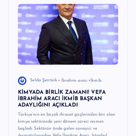
Selda Şentürk
İbrahim aracı
İkmib
KİMYADA BİRLİK ZAMANI! VEFA
İBRAHİM ARACI İKMİB BAŞKAN
ADAYLIĞINI AÇIKLADI
Türkiye’nin en büyük ihracat güçlerinden biri olan
kimya sektöründe yeni dönem süreci resmen
başladı. Sektörün önde gelen sanayici ve
ihracatçılarından Vefa İbrahim Aracı, İstanbul