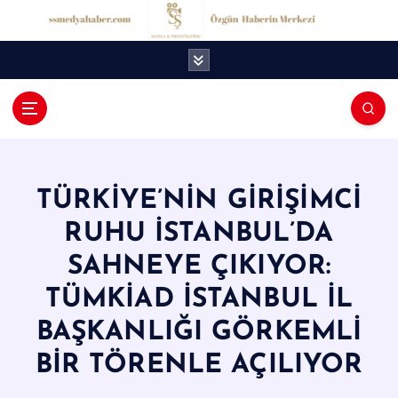
İ
ç
e
r
i
ğ
S
e
S
a
t
M
l
TÜRKİYE’NİN GİRİŞİMCİ
e
a
RUHU İSTANBUL’DA
d
SAHNEYE ÇIKIYOR:
y
TÜMKİAD İSTANBUL İL
a
BAŞKANLIĞI GÖRKEMLİ
H
a
BİR TÖRENLE AÇILIYOR
b