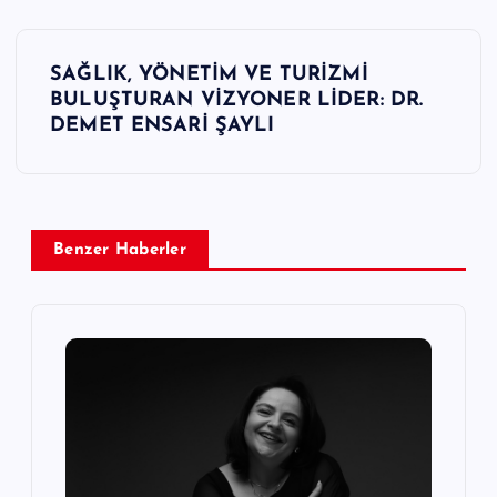
Y
SAĞLIK, YÖNETİM VE TURİZMİ
a
BULUŞTURAN VİZYONER LİDER: DR.
DEMET ENSARİ ŞAYLI
z
ı
Benzer Haberler
g
e
z
i
n