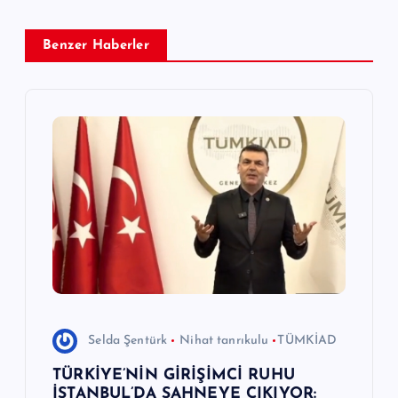
i
Benzer Haberler
n
m
e
s
i
Selda Şentürk
Nihat tanrıkulu
TÜMKİAD
TÜRKİYE’NİN GİRİŞİMCİ RUHU
İSTANBUL’DA SAHNEYE ÇIKIYOR: