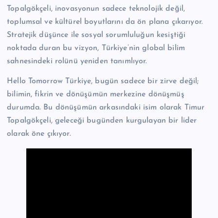
Topalgökçeli, inovasyonun sadece teknolojik değil,
toplumsal ve kültürel boyutlarını da ön plana çıkarıyor.
Stratejik düşünce ile sosyal sorumluluğun kesiştiği
noktada duran bu vizyon, Türkiye’nin global bilim
sahnesindeki rolünü yeniden tanımlıyor.
Hello Tomorrow Türkiye, bugün sadece bir zirve değil;
bilimin, fikrin ve dönüşümün merkezine dönüşmüş
durumda. Bu dönüşümün arkasındaki isim olarak Timur
Topalgökçeli, geleceği bugünden kurgulayan bir lider
olarak öne çıkıyor.