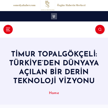
İ
ç
e
r
i
ğ
S
e
S
a
t
M
l
TİMUR TOPALGÖKÇELİ:
e
a
TÜRKİYE’DEN DÜNYAYA
d
AÇILAN BİR DERİN
y
TEKNOLOJİ VİZYONU
a
H
Home
a
b