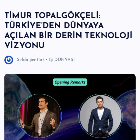
e
TİMUR TOPALGÖKÇELİ:
r
TÜRKİYE’DEN DÜNYAYA
I
AÇILAN BİR DERİN TEKNOLOJİ
Ö
VİZYONU
z
Selda Şentürk
İŞ DÜNYASI
g
ü
n
H
a
b
e
ri