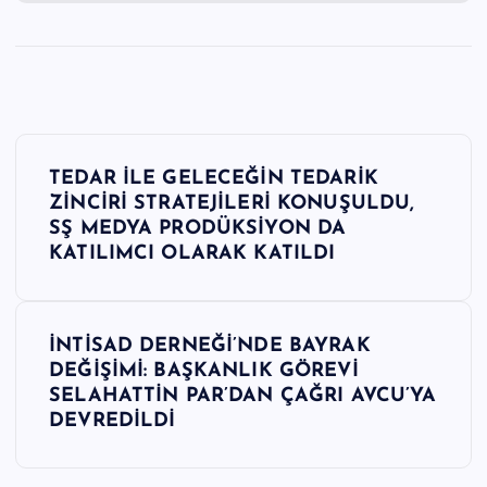
Y
TEDAR İLE GELECEĞİN TEDARİK
a
ZİNCİRİ STRATEJİLERİ KONUŞULDU,
SŞ MEDYA PRODÜKSİYON DA
z
KATILIMCI OLARAK KATILDI
ı
İNTİSAD DERNEĞİ’NDE BAYRAK
g
DEĞİŞİMİ: BAŞKANLIK GÖREVİ
SELAHATTİN PAR’DAN ÇAĞRI AVCU’YA
e
DEVREDİLDİ
z