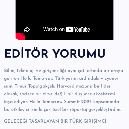
EDİTÖR YORUMU
Bilim, teknoloji ve girişimciliği aynı çatı altında bir araya
getiren Hello Tomorrow Türkiye’nin ardındaki vizyoner
isim: Timur Topalgökçeli. Harvard mezunu bir lider
olarak, sadece bir zirve değil; bir düşünce ekosistemi
inşa ediyor. Hello Tomorrow Summit 2025 kapsamında
bu etkileyici isimle çok özel bir röportaj gerçekleştirdim.
GELECEĞİ TASARLAYAN BİR TÜRK GİRİŞİMCİ