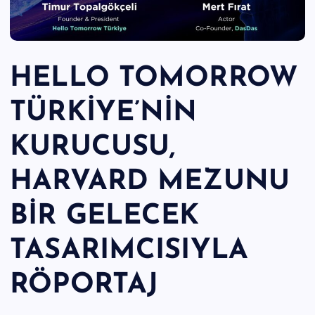
n
M
e
HELLO TOMORROW
r
TÜRKİYE’NİN
k
e
KURUCUSU,
zi
HARVARD MEZUNU
BİR GELECEK
TASARIMCISIYLA
RÖPORTAJ