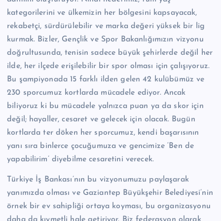
kategorilerini ve ülkemizin her bölgesini kapsayacak,
rekabetçi, sürdürülebilir ve marka değeri yüksek bir lig
kurmak. Bizler, Gençlik ve Spor Bakanlığımızın vizyonu
doğrultusunda, tenisin sadece büyük şehirlerde değil her
ilde, her ilçede erişilebilir bir spor olması için çalışıyoruz.
Bu şampiyonada 15 farklı ilden gelen 42 kulübümüz ve
230 sporcumuz kortlarda mücadele ediyor. Ancak
biliyoruz ki bu mücadele yalnızca puan ya da skor için
değil; hayaller, cesaret ve gelecek için olacak. Bugün
kortlarda ter döken her sporcumuz, kendi başarısının
yanı sıra binlerce çocuğumuza ve gencimize ‘Ben de
yapabilirim’ diyebilme cesaretini verecek.
Türkiye İş Bankası’nın bu vizyonumuzu paylaşarak
yanımızda olması ve Gaziantep Büyükşehir Belediyesi’nin
örnek bir ev sahipliği ortaya koyması, bu organizasyonu
daha da kıymetli hale getiriyor. Biz federasyon olarak