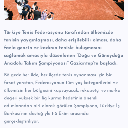
n
M
e
Türkiye Tenis Federasyonu tarafından ülkemizde
r
tenisin yaygınlaşması, daha erişilebilir olması, daha
k
fazla gencin ve kadının tenisle buluşmasını
e
sağlamak amacıyla düzenlenen “Doğu ve Güneydoğu
zi
Anadolu Takım Şampiyonası” Gaziantep’te başladı.
Bölgede her ilde, her ilçede tenis oynanması için bir
fırsat yaratan, Federasyonun tüm yaş kategorilerini ve
ülkemizin her bölgesini kapsayacak, rekabetçi ve marka
değeri yüksek bir lig kurma hedefinin önemli
adımlarından biri olarak görülen Şampiyona, Türkiye İş
Bankası’nın desteğiyle 1-5 Ekim arasında
gerçekleştiriliyor.