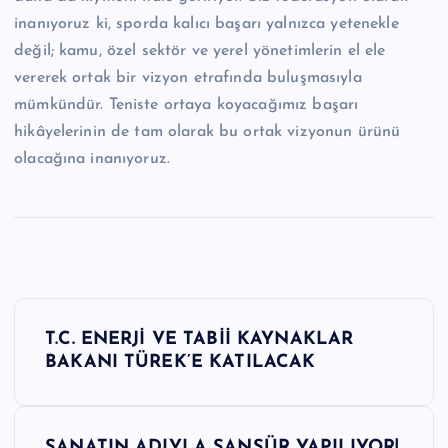
inanıyoruz ki, sporda kalıcı başarı yalnızca yetenekle
değil; kamu, özel sektör ve yerel yönetimlerin el ele
vererek ortak bir vizyon etrafında buluşmasıyla
mümkündür. Teniste ortaya koyacağımız başarı
hikâyelerinin de tam olarak bu ortak vizyonun ürünü
olacağına inanıyoruz.
Y
T.C. ENERJİ VE TABİİ KAYNAKLAR
a
BAKANI TÜREK’E KATILACAK
z
SANATIN ADIYLA SANSÜR YAPILIYOR!