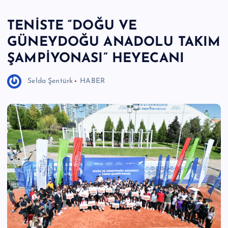
e
TENİSTE “DOĞU VE
r
GÜNEYDOĞU ANADOLU TAKIM
I
ŞAMPİYONASI” HEYECANI
Ö
z
Selda Şentürk
HABER
g
ü
n
H
a
b
e
ri