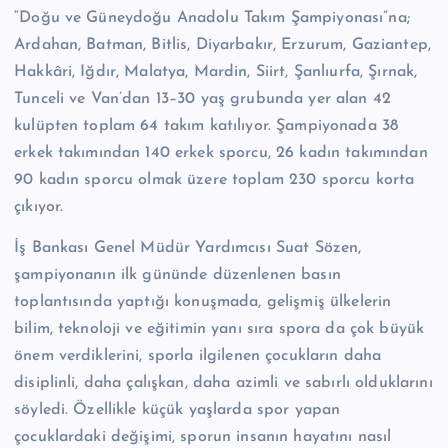
“Doğu ve Güneydoğu Anadolu Takım Şampiyonası”na;
Ardahan, Batman, Bitlis, Diyarbakır, Erzurum, Gaziantep,
Hakkâri, Iğdır, Malatya, Mardin, Siirt, Şanlıurfa, Şırnak,
Tunceli ve Van’dan 13–30 yaş grubunda yer alan 42
kulüpten toplam 64 takım katılıyor. Şampiyonada 38
erkek takımından 140 erkek sporcu, 26 kadın takımından
90 kadın sporcu olmak üzere toplam 230 sporcu korta
çıkıyor.
İş Bankası Genel Müdür Yardımcısı Suat Sözen,
şampiyonanın ilk gününde düzenlenen basın
toplantısında yaptığı konuşmada, gelişmiş ülkelerin
bilim, teknoloji ve eğitimin yanı sıra spora da çok büyük
önem verdiklerini, sporla ilgilenen çocukların daha
disiplinli, daha çalışkan, daha azimli ve sabırlı olduklarını
söyledi. Özellikle küçük yaşlarda spor yapan
çocuklardaki değişimi, sporun insanın hayatını nasıl