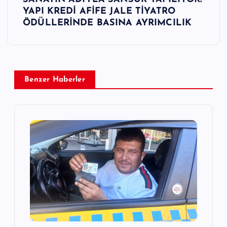
ı
YAPI KREDİ AFİFE JALE TİYATRO
ÖDÜLLERİNDE BASINA AYRIMCILIK
g
e
z
Benzer Haberler
i
n
m
e
s