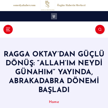
İ
ç
e
r
i
ğ
S
e
S
a
t
M
l
RAGGA OKTAY’DAN GÜÇLÜ
e
a
DÖNÜŞ: “ALLAH’IM NEYDİ
d
GÜNAHIM” YAYINDA,
y
ABRAKADABRA DÖNEMİ
a
BAŞLADI
H
a
Home
b