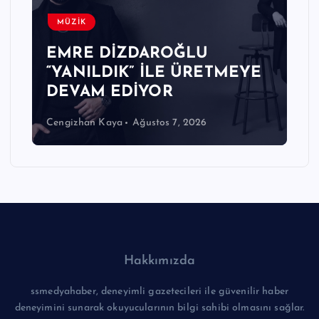
MÜZİK
EMRE DİZDAROĞLU
“YANILDIK” İLE ÜRETMEYE
DEVAM EDİYOR
Cengizhan Kaya
Ağustos 7, 2026
Hakkımızda
ssmedyahaber, deneyimli gazetecileri ile güvenilir haber
deneyimini sunarak okuyucularının bilgi sahibi olmasını sağlar.