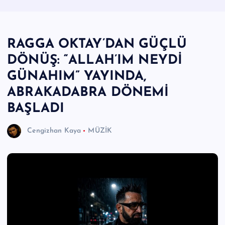
e
r
RAGGA OKTAY’DAN GÜÇLÜ
I
DÖNÜŞ: “ALLAH’IM NEYDİ
Ö
GÜNAHIM” YAYINDA,
z
ABRAKADABRA DÖNEMİ
g
BAŞLADI
ü
n
Cengizhan Kaya
MÜZİK
H
a
b
e
ri