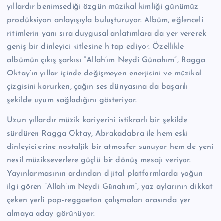
yıllardır benimsediği özgün müzikal kimliği günümüz
prodüksiyon anlayışıyla buluşturuyor. Albüm, eğlenceli
ritimlerin yanı sıra duygusal anlatımlara da yer vererek
geniş bir dinleyici kitlesine hitap ediyor. Özellikle
albümün çıkış şarkısı “Allah’ım Neydi Günahım”, Ragga
Oktay’ın yıllar içinde değişmeyen enerjisini ve müzikal
çizgisini korurken, çağın ses dünyasına da başarılı
şekilde uyum sağladığını gösteriyor.
Uzun yıllardır müzik kariyerini istikrarlı bir şekilde
sürdüren Ragga Oktay, Abrakadabra ile hem eski
dinleyicilerine nostaljik bir atmosfer sunuyor hem de yeni
nesil müzikseverlere güçlü bir dönüş mesajı veriyor.
Yayınlanmasının ardından dijital platformlarda yoğun
ilgi gören “Allah’ım Neydi Günahım”, yaz aylarının dikkat
çeken yerli pop-reggaeton çalışmaları arasında yer
almaya aday görünüyor.