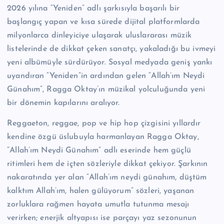
2026 yılına “Yeniden” adlı şarkısıyla başarılı bir
başlangıç yapan ve kısa sürede dijital platformlarda
milyonlarca dinleyiciye ulaşarak uluslararası müzik
listelerinde de dikkat çeken sanatçı, yakaladığı bu ivmeyi
yeni albümüyle sürdürüyor. Sosyal medyada geniş yankı
uyandıran “Yeniden”in ardından gelen “Allah’ım Neydi
Günahım”, Ragga Oktay’ın müzikal yolculuğunda yeni
bir dönemin kapılarını aralıyor.
Reggaeton, reggae, pop ve hip hop çizgisini yıllardır
kendine özgü üslubuyla harmanlayan Ragga Oktay,
“Allah’ım Neydi Günahım” adlı eserinde hem güçlü
ritimleri hem de içten sözleriyle dikkat çekiyor. Şarkının
nakaratında yer alan “Allah’ım neydi günahım, düştüm
kalktım Allah’ım, halen gülüyorum” sözleri, yaşanan
zorluklara rağmen hayata umutla tutunma mesajı
verirken; enerjik altyapısı ise parçayı yaz sezonunun