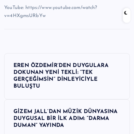
YouTube: https://www.youtube.com/watch?
v=4HXgmsURbYw
Y
EREN ÖZDEMİR’DEN DUYGULARA
a
DOKUNAN YENİ TEKLİ: “TEK
GERÇEĞİMSİN” DİNLEYİCİYLE
z
BULUŞTU
ı
GİZEM JALL’DAN MÜZİK DÜNYASINA
g
DUYGUSAL BİR İLK ADIM: “DARMA
DUMAN” YAYINDA
e