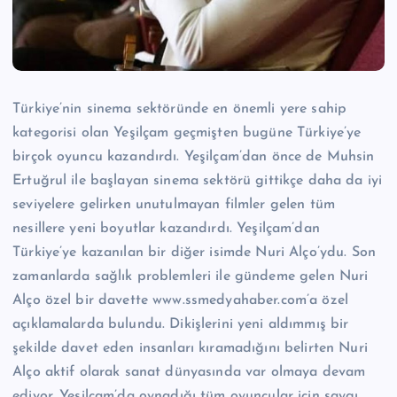
n
M
e
r
Türkiye’nin sinema sektöründe en önemli yere sahip
kategorisi olan Yeşilçam geçmişten bugüne Türkiye’ye
k
birçok oyuncu kazandırdı. Yeşilçam’dan önce de Muhsin
e
Ertuğrul ile başlayan sinema sektörü gittikçe daha da iyi
zi
seviyelere gelirken unutulmayan filmler gelen tüm
nesillere yeni boyutlar kazandırdı. Yeşilçam’dan
Türkiye’ye kazanılan bir diğer isimde Nuri Alço’ydu. Son
zamanlarda sağlık problemleri ile gündeme gelen Nuri
Alço özel bir davette www.ssmedyahaber.com’a özel
açıklamalarda bulundu. Dikişlerini yeni aldımmış bir
şekilde davet eden insanları kıramadığını belirten Nuri
Alço aktif olarak sanat dünyasında var olmaya devam
ediyor. Yeşilçam’da oynadığı tüm oyuncular için saygı