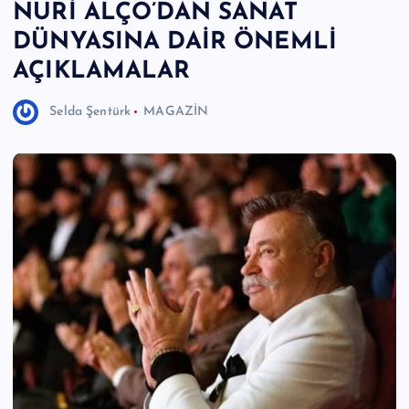
NURİ ALÇO’DAN SANAT
e
DÜNYASINA DAİR ÖNEMLİ
r
AÇIKLAMALAR
I
Selda Şentürk
MAGAZİN
Ö
z
g
ü
n
H
a
b
e
ri