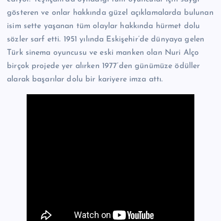
gösteren ve onlar hakkında güzel açıklamalarda bulunan
isim sette yaşanan tüm olaylar hakkında hürmet dolu
sözler sarf etti. 1951 yılında Eskişehir’de dünyaya gelen
Türk sinema oyuncusu ve eski manken olan Nuri Alço
birçok projede yer alırken 1977’den günümüze ödüller
alarak başarılar dolu bir kariyere imza attı.