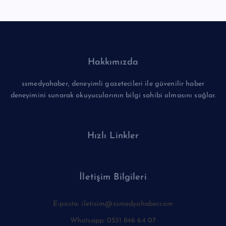
Hakkımızda
ssmedyahaber, deneyimli gazetecileri ile güvenilir haber
deneyimini sunarak okuyucularının bilgi sahibi olmasını sağlar.
Hızlı Linkler
İletişim Bilgileri
E-posta: iletisim@ssmedyahaber.com
Whatsapp: 0531 846 64 07