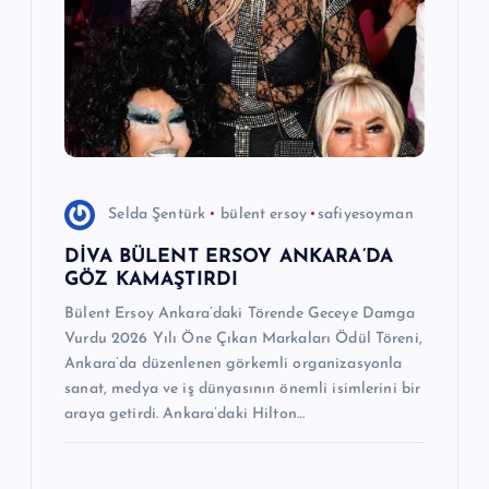
m
e
s
i
Selda Şentürk
bülent ersoy
safiyesoyman
DİVA BÜLENT ERSOY ANKARA’DA
GÖZ KAMAŞTIRDI
Bülent Ersoy Ankara’daki Törende Geceye Damga
Vurdu 2026 Yılı Öne Çıkan Markaları Ödül Töreni,
Ankara’da düzenlenen görkemli organizasyonla
sanat, medya ve iş dünyasının önemli isimlerini bir
araya getirdi. Ankara’daki Hilton…