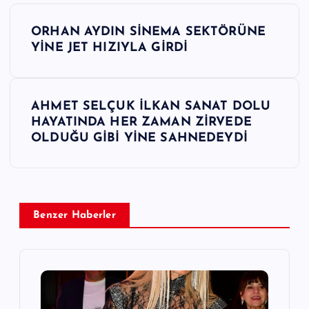
Y
ORHAN AYDIN SİNEMA SEKTÖRÜNE
a
YİNE JET HIZIYLA GİRDİ
z
AHMET SELÇUK İLKAN SANAT DOLU
ı
HAYATINDA HER ZAMAN ZİRVEDE
OLDUĞU GİBİ YİNE SAHNEDEYDİ
g
e
z
Benzer Haberler
i
n