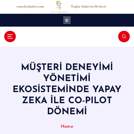
İ
ç
e
r
i
ğ
S
e
S
a
t
M
l
MÜŞTERİ DENEYİMİ
e
a
YÖNETİMİ
d
EKOSİSTEMİNDE YAPAY
y
ZEKA İLE CO-PILOT
a
DÖNEMİ
H
a
Home
b