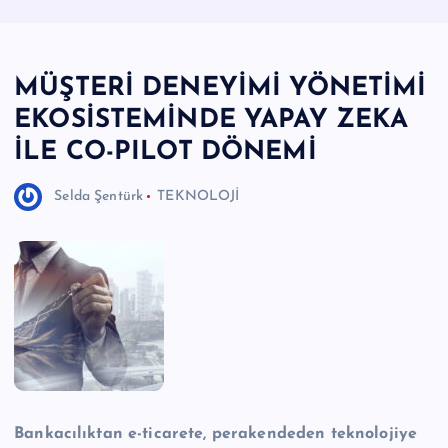
e
r
MÜŞTERİ DENEYİMİ YÖNETİMİ
I
EKOSİSTEMİNDE YAPAY ZEKA
Ö
İLE CO-PILOT DÖNEMİ
z
g
Selda Şentürk
TEKNOLOJİ
ü
n
H
a
b
e
ri
Bankacılıktan e-ticarete, perakendeden teknolojiye