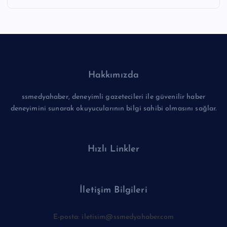
Hakkımızda
ssmedyahaber, deneyimli gazetecileri ile güvenilir haber
deneyimini sunarak okuyucularının bilgi sahibi olmasını sağlar.
Hızlı Linkler
İletişim Bilgileri
E-posta: iletisim@ssmedyahaber.com