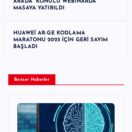
z
ARADA” KONULU WEBİNARDA
MASAYA YATIRILDI
ı
g
HUAWEİ AR-GE KODLAMA
MARATONU 2025 İÇİN GERİ SAYIM
e
BAŞLADI
z
i
Benzer Haberler
n
m
e