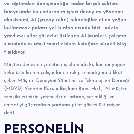
ve eğitimden danışmanlığa kadar birçok sektörü
n
bünyesinde bulunduran müşteri deneyimi yönetimi
M
ekosistemi, AI (yapay zeka) teknolojilerini en yoğun
e
kullanacak potansiyel iş alanlarında biri. Adeta
r
yardımcı pilot görevini üstlenen AI ürünleri, çalışma
süresinde müşteri temsilcisinin kulağına sürekli bilgi
k
fısıldıyor.
e
Müşteri deneyimi yönetimi iş alanında kullanılan yapay
zi
zeka ürünlerinin çalışanlar ile rakip olmadığına dikkat
çeken Müşteri Deneyimi Yönetimi ve Teknolojileri Derneği
(MDYD) Yönetim Kurulu Başkanı Banu Hızlı, “AI müşteri
temsilcilerimizin yeteneklerini artıran, verimliliği ve
empatiyi güçlendiren yardımcı pilot görevi üstleniyor”
dedi.
PERSONELİN