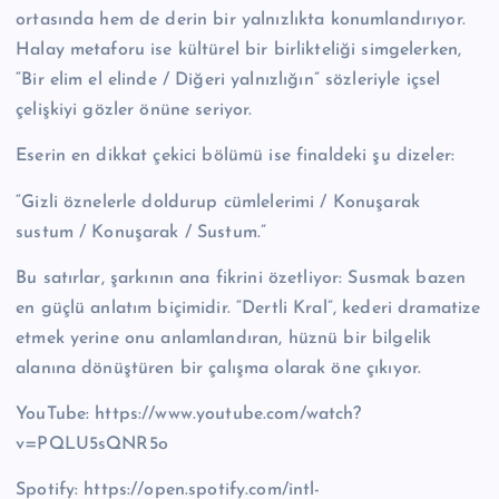
ortasında hem de derin bir yalnızlıkta konumlandırıyor.
Halay metaforu ise kültürel bir birlikteliği simgelerken,
“Bir elim el elinde / Diğeri yalnızlığın” sözleriyle içsel
çelişkiyi gözler önüne seriyor.
Eserin en dikkat çekici bölümü ise finaldeki şu dizeler:
“Gizli öznelerle doldurup cümlelerimi / Konuşarak
sustum / Konuşarak / Sustum.”
Bu satırlar, şarkının ana fikrini özetliyor: Susmak bazen
en güçlü anlatım biçimidir. “Dertli Kral”, kederi dramatize
etmek yerine onu anlamlandıran, hüznü bir bilgelik
alanına dönüştüren bir çalışma olarak öne çıkıyor.
YouTube: https://www.youtube.com/watch?
v=PQLU5sQNR5o
Spotify: https://open.spotify.com/intl-