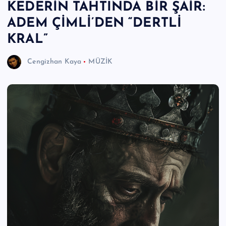
KEDERİN TAHTINDA BİR ŞAİR:
e
ADEM ÇİMLİ’DEN “DERTLİ
r
KRAL”
I
Cengizhan Kaya
MÜZİK
Ö
z
g
ü
n
H
a
b
e
ri