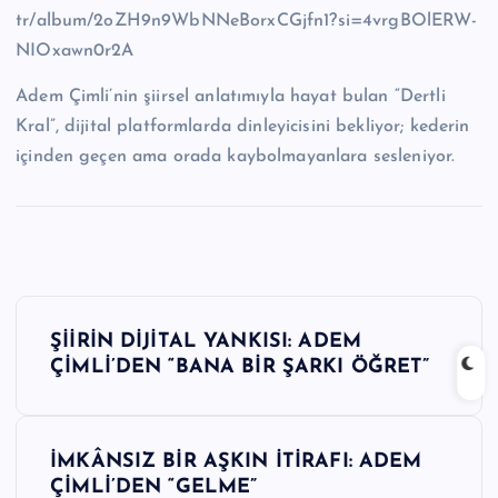
tr/album/2oZH9n9WbNNeBorxCGjfn1?si=4vrgBOlERW-
NIOxawn0r2A
Adem Çimli’nin şiirsel anlatımıyla hayat bulan “Dertli
Kral”, dijital platformlarda dinleyicisini bekliyor; kederin
içinden geçen ama orada kaybolmayanlara sesleniyor.
Y
ŞİİRİN DİJİTAL YANKISI: ADEM
a
ÇİMLİ’DEN “BANA BİR ŞARKI ÖĞRET”
z
İMKÂNSIZ BİR AŞKIN İTİRAFI: ADEM
ı
ÇİMLİ’DEN “GELME”