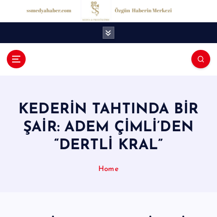
İ
ç
e
r
i
ğ
S
e
S
a
t
M
l
KEDERİN TAHTINDA BİR
e
a
ŞAİR: ADEM ÇİMLİ’DEN
d
“DERTLİ KRAL”
y
a
Home
H
a
b