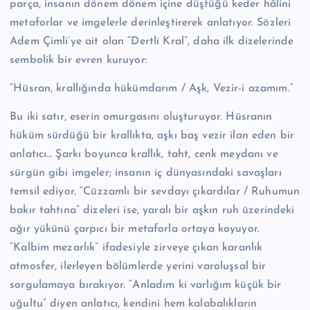
parça, insanın dönem dönem içine düştüğü keder hâlini
metaforlar ve imgelerle derinleştirerek anlatıyor. Sözleri
Adem Çimli’ye ait olan “Dertli Kral”, daha ilk dizelerinde
sembolik bir evren kuruyor:
“Hüsran, krallığında hükümdarım / Aşk, Vezir-i azamım.”
Bu iki satır, eserin omurgasını oluşturuyor. Hüsranın
hüküm sürdüğü bir krallıkta, aşkı baş vezir ilan eden bir
anlatıcı… Şarkı boyunca krallık, taht, cenk meydanı ve
sürgün gibi imgeler; insanın iç dünyasındaki savaşları
temsil ediyor. “Cüzzamlı bir sevdayı çıkardılar / Ruhumun
bakır tahtına” dizeleri ise, yaralı bir aşkın ruh üzerindeki
ağır yükünü çarpıcı bir metaforla ortaya koyuyor.
“Kalbim mezarlık” ifadesiyle zirveye çıkan karanlık
atmosfer, ilerleyen bölümlerde yerini varoluşsal bir
sorgulamaya bırakıyor. “Anladım ki varlığım küçük bir
uğultu” diyen anlatıcı, kendini hem kalabalıkların