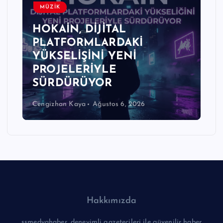
MÜZİK
HOKAİN, DİJİTAL
PLATFORMLARDAKİ
YÜKSELİŞİNİ YENİ
PROJELERİYLE
SÜRDÜRÜYOR
Cengizhan Kaya
Ağustos 6, 2026
Hakkımızda
ssmedyahaber, deneyimli gazetecileri ile güvenilir haber