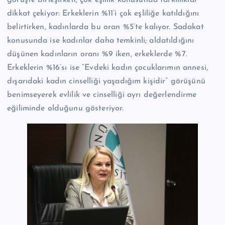
görüşte birleşirken, çok eşlilik konusunda farklılıklar
dikkat çekiyor: Erkeklerin %11’i çok eşliliğe katıldığını
belirtirken, kadınlarda bu oran %5’te kalıyor. Sadakat
konusunda ise kadınlar daha temkinli; aldatıldığını
düşünen kadınların oranı %9 iken, erkeklerde %7.
Erkeklerin %16’sı ise “Evdeki kadın çocuklarımın annesi,
dışarıdaki kadın cinselliği yaşadığım kişidir” görüşünü
benimseyerek evlilik ve cinselliği ayrı değerlendirme
eğiliminde olduğunu gösteriyor.