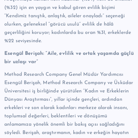
(%32) için en yaygın ve kabul gören evlilik biçimi
“Kendimiz tanıştık, anlaştık, aileler onayladı” seçeneği
olurken, geleneksel “görücü usulü” evlilik de hâlâ
geçerliliğini koruyor; kadınlarda bu oran %31, erkeklerde
%22 seviyesinde.
Esengül Berişah: “Aile, evlilik ve ortak yaşamda güçlü
bir uzlaşı var”
Method Research Company Genel Müdür Yardımcısı
Esengül Berişah, Method Research Company ve Üsküdar
Üniversitesi iş birliğinde yürütülen “Kadın ve Erkeklerin
Dünyası Araştırması”, yıllar içinde gençleri, ardından
erkekleri ve son olarak kadınları merkeze alarak insanı,
toplumsal değerleri, beklentileri ve dönüşümü
anlamamıza yönelik önemli bir bakış açısı sağladığını
söyledi. Berişah, araştırmanın, kadın ve erkeğin hayatın