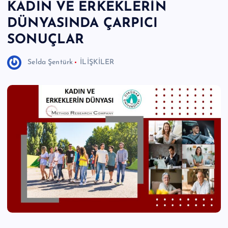
KADIN VE ERKEKLERİN
e
DÜNYASINDA ÇARPICI
r
SONUÇLAR
I
Selda Şentürk
İLİŞKİLER
Ö
z
g
ü
n
H
a
b
e
ri