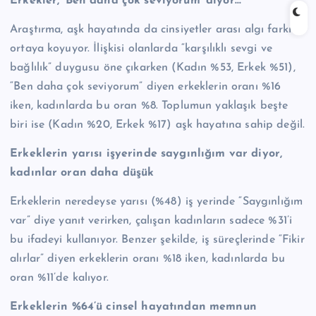
Erkekler, ‘Ben daha çok seviyorum’ diyor…
Araştırma, aşk hayatında da cinsiyetler arası algı farkını
ortaya koyuyor. İlişkisi olanlarda “karşılıklı sevgi ve
bağlılık” duygusu öne çıkarken (Kadın %53, Erkek %51),
“Ben daha çok seviyorum” diyen erkeklerin oranı %16
iken, kadınlarda bu oran %8. Toplumun yaklaşık beşte
biri ise (Kadın %20, Erkek %17) aşk hayatına sahip değil.
Erkeklerin yarısı işyerinde saygınlığım var diyor,
kadınlar oran daha düşük
Erkeklerin neredeyse yarısı (%48) iş yerinde “Saygınlığım
var” diye yanıt verirken, çalışan kadınların sadece %31’i
bu ifadeyi kullanıyor. Benzer şekilde, iş süreçlerinde “Fikir
alırlar” diyen erkeklerin oranı %18 iken, kadınlarda bu
oran %11’de kalıyor.
Erkeklerin %64’ü cinsel hayatından memnun