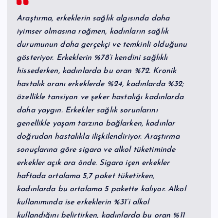
Araştırma, erkeklerin sağlık algısında daha
iyimser olmasına rağmen, kadınların sağlık
durumunun daha gerçekçi ve temkinli olduğunu
gösteriyor. Erkeklerin %78’i kendini sağlıklı
hissederken, kadınlarda bu oran %72. Kronik
hastalık oranı erkeklerde %24, kadınlarda %32;
özellikle tansiyon ve şeker hastalığı kadınlarda
daha yaygın. Erkekler sağlık sorunlarını
genellikle yaşam tarzına bağlarken, kadınlar
doğrudan hastalıkla ilişkilendiriyor. Araştırma
sonuçlarına göre sigara ve alkol tüketiminde
erkekler açık ara önde. Sigara içen erkekler
haftada ortalama 5,7 paket tüketirken,
kadınlarda bu ortalama 5 pakette kalıyor. Alkol
kullanımında ise erkeklerin %31’i alkol
kullandığını belirtirken, kadınlarda bu oran %11