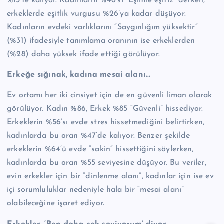
%15’te kalıyor. Kadınların %46’sı “Eşimle eşitiz” derken,
erkeklerde eşitlik vurgusu %26’ya kadar düşüyor.
Kadınların evdeki varlıklarını “Saygınlığım yüksektir”
(%31) ifadesiyle tanımlama oranının ise erkeklerden
(%28) daha yüksek ifade ettiği görülüyor.
Erkeğe sığınak, kadına mesai alanı…
Ev ortamı her iki cinsiyet için de en güvenli liman olarak
görülüyor. Kadın %86, Erkek %85 “Güvenli” hissediyor.
Erkeklerin %56’sı evde stres hissetmediğini belirtirken,
kadınlarda bu oran %47’de kalıyor. Benzer şekilde
erkeklerin %64’ü evde “sakin” hissettiğini söylerken,
kadınlarda bu oran %55 seviyesine düşüyor. Bu veriler,
evin erkekler için bir “dinlenme alanı”, kadınlar için ise ev
içi sorumluluklar nedeniyle hala bir “mesai alanı”
olabileceğine işaret ediyor.