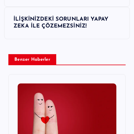
z
İLİŞKİNİZDEKİ SORUNLARI YAPAY
ı
ZEKA İLE ÇÖZEMEZSİNİZ!
g
e
Benzer Haberler
z
i
n
m
e