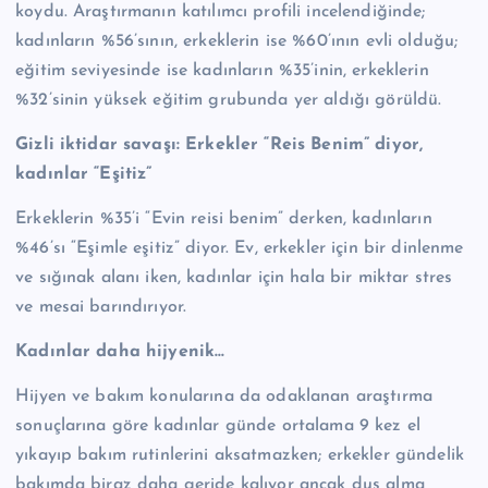
koydu. Araştırmanın katılımcı profili incelendiğinde;
kadınların %56’sının, erkeklerin ise %60’ının evli olduğu;
eğitim seviyesinde ise kadınların %35’inin, erkeklerin
%32’sinin yüksek eğitim grubunda yer aldığı görüldü.
Gizli iktidar savaşı: Erkekler “Reis Benim” diyor,
kadınlar “Eşitiz”
Erkeklerin %35’i “Evin reisi benim” derken, kadınların
%46’sı “Eşimle eşitiz” diyor. Ev, erkekler için bir dinlenme
ve sığınak alanı iken, kadınlar için hala bir miktar stres
ve mesai barındırıyor.
Kadınlar daha hijyenik…
Hijyen ve bakım konularına da odaklanan araştırma
sonuçlarına göre kadınlar günde ortalama 9 kez el
yıkayıp bakım rutinlerini aksatmazken; erkekler gündelik
bakımda biraz daha geride kalıyor ancak duş alma