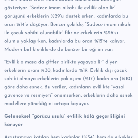
gösteriyor. “Sadece imam nikahı ile evlilik olabilir”
görüşünü erkeklerin %29’u desteklerken, kadınlarda bu
oran %14’e düşüyor. Benzer şekilde, “Sadece imam nikahı
ile çocuk sahibi olunabilir” fikrine erkeklerin %26’sı
olumlu yaklaşırken, kadınlarda bu oran %15’te kalıyor.
Modern birlikteliklerde de benzer bir eğilim var:
“Evlilik olmasa da çiftler birlikte yaşayabilir” diyen
erkeklerin oranı %30, kadınlarda %19. Evlilik dışı çocuk
sahibi olmaya erkeklerin yaklaşımı (%17) kadınlara (%10)
göre daha esnek. Bu veriler, kadınların evlilikte “yasal
güvence ve resmiyeti” önemserken, erkeklerin daha esnek
modellere yöneldiğini ortaya koyuyor.
Geleneksel “görücü usulü” evlilik hâlâ geçerliliğini
koruyor
Araştırmaya katılan hem kadınlar (%34) hem de erkekler