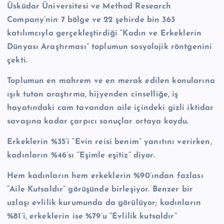
Üsküdar Üniversitesi ve Method Research
n
Company’nin 7 bölge ve 22 şehirde bin 363
M
katılımcıyla gerçekleştirdiği “Kadın ve Erkeklerin
e
Dünyası Araştırması” toplumun sosyolojik röntgenini
r
çekti.
k
Toplumun en mahrem ve en merak edilen konularına
e
ışık tutan araştırma, hijyenden cinselliğe, iş
hayatındaki cam tavandan aile içindeki gizli iktidar
zi
savaşına kadar çarpıcı sonuçlar ortaya koydu.
Erkeklerin %35’i “Evin reisi benim” yanıtını verirken,
kadınların %46’sı “Eşimle eşitiz” diyor.
Hem kadınların hem erkeklerin %90’ından fazlası
“Aile Kutsaldır” görüşünde birleşiyor. Benzer bir
uzlaşı evlilik kurumunda da görülüyor; kadınların
%81’i, erkeklerin ise %79’u “Evlilik kutsaldır”