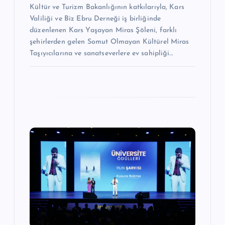
Kültür ve Turizm Bakanlığının katkılarıyla, Kars
Valiliği ve Biz Ebru Derneği iş birliğinde
düzenlenen Kars Yaşayan Miras Şöleni, farklı
şehirlerden gelen Somut Olmayan Kültürel Miras
Taşıyıcılarına ve sanatseverlere ev sahipliği…