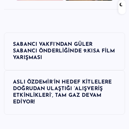
Y
SABANCI VAKFI’NDAN GÜLER
a
SABANCI ÖNDERLİĞİNDE 9.KISA FİLM
YARIŞMASI
z
ı
ASLI ÖZDEMİR’İN HEDEF KİTLELERE
DOĞRUDAN ULAŞTIĞI ‘ALIŞVERİŞ
g
ETKİNLİKLERİ’, TAM GAZ DEVAM
EDİYOR!
e
z