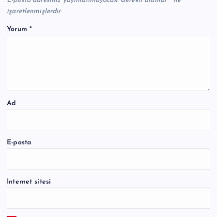
E-posta adresiniz yayınlanmayacak.
Gerekli alanlar
*
ile
işaretlenmişlerdir
Yorum
*
Ad
E-posta
İnternet sitesi