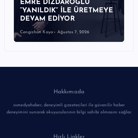
EMRE DİZDAROĞLU
“YANILDIK” İLE ÜRETMEYE
DEVAM EDİYOR
Cengizhan Kaya
Ağustos 7, 2026
Hakkımızda
ssmedyahaber, deneyimli gazetecileri ile güvenilir haber
deneyimini sunarak okuyucularının bilgi sahibi olmasını sağlar.
Hızlı Linkler