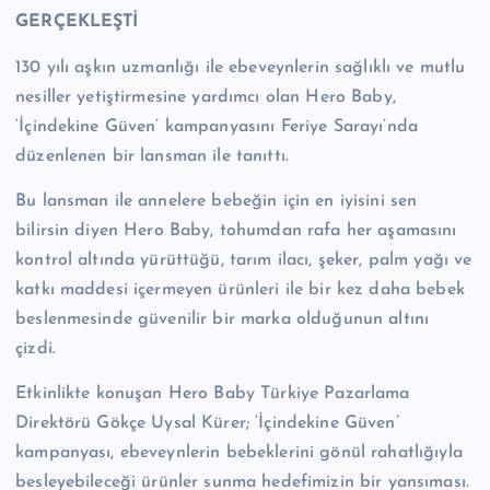
n
GERÇEKLEŞTİ
M
130 yılı aşkın uzmanlığı ile ebeveynlerin sağlıklı ve mutlu
e
nesiller yetiştirmesine yardımcı olan Hero Baby,
‘İçindekine Güven’ kampanyasını Feriye Sarayı’nda
r
düzenlenen bir lansman ile tanıttı.
k
Bu lansman ile annelere bebeğin için en iyisini sen
e
bilirsin diyen Hero Baby,
tohumdan rafa her aşamasını
zi
kontrol altında yürüttüğü, tarım ilacı, şeker, palm yağı ve
katkı maddesi içermeyen ürünleri ile bir kez daha bebek
beslenmesinde güvenilir bir marka olduğunun altını
çizdi.
Etkinlikte konuşan Hero Baby Türkiye Pazarlama
Direktörü Gökçe Uysal Kürer; ‘İçindekine Güven’
kampanyası, ebeveynlerin bebeklerini gönül rahatlığıyla
besleyebileceği ürünler sunma hedefimizin bir yansıması.