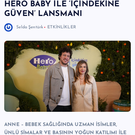
HERO BABY İLE ‘İÇİNDEKİNE
e
GÜVEN’ LANSMANI
r
I
Selda Şentürk
ETKİNLİKLER
Ö
z
g
ü
n
H
a
b
e
ANNE – BEBEK SAĞLIĞINDA UZMAN İSİMLER,
ri
ÜNLÜ SİMALAR VE BASININ YOĞUN KATILIMI İLE