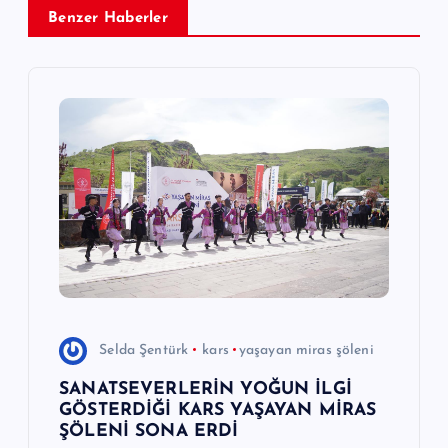
i
Benzer Haberler
n
m
e
s
i
Selda Şentürk
kars
yaşayan miras şöleni
SANATSEVERLERİN YOĞUN İLGİ
GÖSTERDİĞİ KARS YAŞAYAN MİRAS
ŞÖLENİ SONA ERDİ