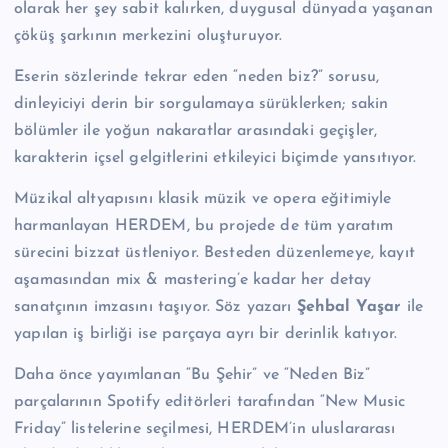
olarak her şey sabit kalırken, duygusal dünyada yaşanan
çöküş şarkının merkezini oluşturuyor.
Eserin sözlerinde tekrar eden “neden biz?” sorusu,
dinleyiciyi derin bir sorgulamaya sürüklerken; sakin
bölümler ile yoğun nakaratlar arasındaki geçişler,
karakterin içsel gelgitlerini etkileyici biçimde yansıtıyor.
Müzikal altyapısını klasik müzik ve opera eğitimiyle
harmanlayan HERDEM, bu projede de tüm yaratım
sürecini bizzat üstleniyor. Besteden düzenlemeye, kayıt
aşamasından mix & mastering’e kadar her detay
sanatçının imzasını taşıyor. Söz yazarı
Şehbal Yaşar
ile
yapılan iş birliği ise parçaya ayrı bir derinlik katıyor.
Daha önce yayımlanan “Bu Şehir” ve “Neden Biz”
parçalarının Spotify editörleri tarafından “New Music
Friday” listelerine seçilmesi, HERDEM’in uluslararası