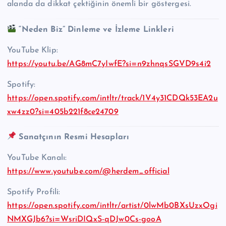
alanda da dikkat çektiğinin önemli bir göstergesi.
“Neden Biz” Dinleme ve İzleme Linkleri
YouTube Klip:
https://youtu.be/AG8mC7yIwfE?si=n9zhnqsSGVD9s4i2
Spotify:
https://open.spotify.com/intltr/track/1V4y31CDQk53EA2u
xw4zz0?si=405b221f8ce24709
Sanatçının Resmi Hesapları
YouTube Kanalı:
https://www.youtube.com/@herdem_official
Spotify Profili:
https://open.spotify.com/intltr/artist/0lwMb0BXsUzxOgi
NMXGJb6?si=WsriDIQxS-qDJw0Cs-gooA