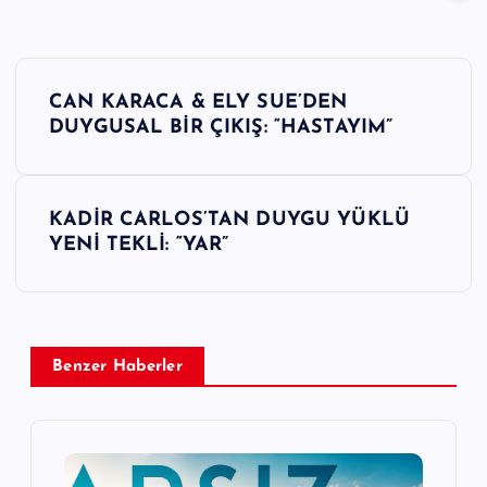
Y
CAN KARACA & ELY SUE’DEN
a
DUYGUSAL BİR ÇIKIŞ: “HASTAYIM”
z
KADİR CARLOS’TAN DUYGU YÜKLÜ
ı
YENİ TEKLİ: “YAR”
g
e
Benzer Haberler
z
i