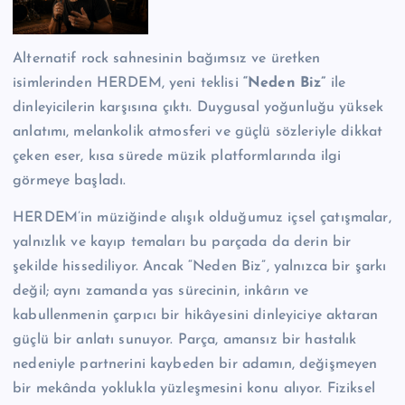
n
M
Alternatif rock sahnesinin bağımsız ve üretken
e
isimlerinden HERDEM, yeni teklisi
“Neden Biz”
ile
r
dinleyicilerin karşısına çıktı. Duygusal yoğunluğu yüksek
anlatımı, melankolik atmosferi ve güçlü sözleriyle dikkat
k
çeken eser, kısa sürede müzik platformlarında ilgi
e
görmeye başladı.
zi
HERDEM’in müziğinde alışık olduğumuz içsel çatışmalar,
yalnızlık ve kayıp temaları bu parçada da derin bir
şekilde hissediliyor. Ancak “Neden Biz”, yalnızca bir şarkı
değil; aynı zamanda yas sürecinin, inkârın ve
kabullenmenin çarpıcı bir hikâyesini dinleyiciye aktaran
güçlü bir anlatı sunuyor. Parça, amansız bir hastalık
nedeniyle partnerini kaybeden bir adamın, değişmeyen
bir mekânda yoklukla yüzleşmesini konu alıyor. Fiziksel