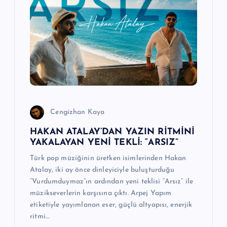
n
m
e
s
i
Cengizhan Kaya
HAKAN ATALAY’DAN YAZIN RİTMİNİ
YAKALAYAN YENİ TEKLİ: “ARSIZ”
Türk pop müziğinin üretken isimlerinden Hakan
Atalay, iki ay önce dinleyiciyle buluşturduğu
“Vurdumduymaz”ın ardından yeni teklisi “Arsız” ile
müzikseverlerin karşısına çıktı. Arpej Yapım
etiketiyle yayımlanan eser, güçlü altyapısı, enerjik
ritmi…