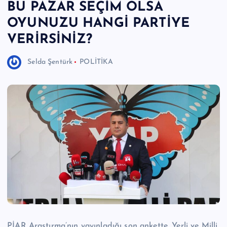
BU PAZAR SEÇİM OLSA
e
OYUNUZU HANGİ PARTİYE
r
VERİRSİNİZ?
I
Selda Şentürk
POLİTİKA
Ö
z
g
ü
n
H
a
b
e
ri
PİAR Araştırma’nın yayınladığı son ankette, Yerli ve Milli