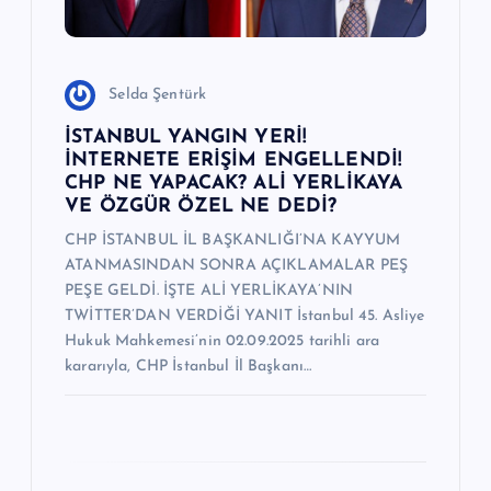
i
Selda Şentürk
İSTANBUL YANGIN YERİ!
İNTERNETE ERİŞİM ENGELLENDİ!
CHP NE YAPACAK? ALİ YERLİKAYA
VE ÖZGÜR ÖZEL NE DEDİ?
CHP İSTANBUL İL BAŞKANLIĞI’NA KAYYUM
ATANMASINDAN SONRA AÇIKLAMALAR PEŞ
PEŞE GELDİ. İŞTE ALİ YERLİKAYA’NIN
TWİTTER’DAN VERDİĞİ YANIT İstanbul 45. Asliye
Hukuk Mahkemesi’nin 02.09.2025 tarihli ara
kararıyla, CHP İstanbul İl Başkanı…