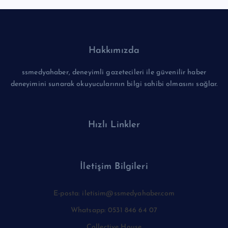
Hakkımızda
ssmedyahaber, deneyimli gazetecileri ile güvenilir haber
deneyimini sunarak okuyucularının bilgi sahibi olmasını sağlar.
Hızlı Linkler
İletişim Bilgileri
E-posta: iletisim@ssmedyahaber.com
Whatsapp: 0531 846 64 07
Collective House