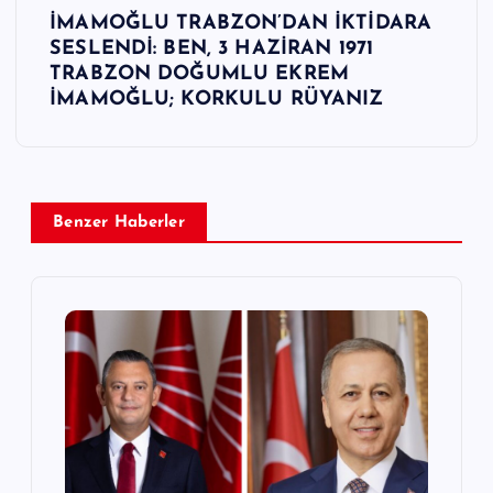
İMAMOĞLU TRABZON’DAN İKTİDARA
ı
SESLENDİ: BEN, 3 HAZİRAN 1971
TRABZON DOĞUMLU EKREM
g
İMAMOĞLU; KORKULU RÜYANIZ
e
z
Benzer Haberler
i
n
m
e
s