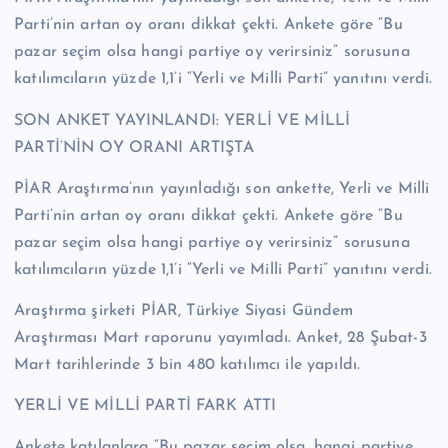
n
Parti’nin artan oy oranı dikkat çekti. Ankete göre “Bu
M
pazar seçim olsa hangi partiye oy verirsiniz” sorusuna
katılımcıların yüzde 1,1’i “Yerli ve Milli Parti” yanıtını verdi.
e
r
SON ANKET YAYINLANDI: YERLİ VE MİLLİ
PARTİ’NİN OY ORANI ARTIŞTA
k
e
PİAR Araştırma’nın yayınladığı son ankette, Yerli ve Milli
Parti’nin artan oy oranı dikkat çekti. Ankete göre “Bu
zi
pazar seçim olsa hangi partiye oy verirsiniz” sorusuna
katılımcıların yüzde 1,1’i “Yerli ve Milli Parti” yanıtını verdi.
Araştırma şirketi PİAR, Türkiye Siyasi Gündem
Araştırması Mart raporunu yayımladı. Anket, 28 Şubat-3
Mart tarihlerinde 3 bin 480 katılımcı ile yapıldı.
YERLİ VE MİLLİ PARTİ FARK ATTI
Ankete katılanlara “Bu pazar seçim olsa, hangi partiye