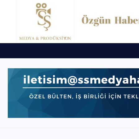
O
Ğ
L
U
“
Y