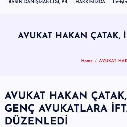
d
BASIN DANIŞMANLIĞI, PR
HAKKIMIZDA
İletişi
y
a
H
AVUKAT HAKAN ÇATAK, 
a
b
e
Home
AVUKAT HAK
r
I
Ö
AVUKAT HAKAN ÇATAK
z
g
GENÇ AVUKATLARA İF
ü
DÜZENLEDİ
n