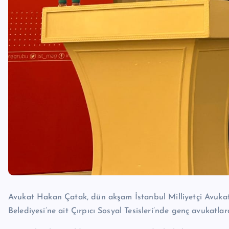
Avukat Hakan Çatak, dün akşam İstanbul Milliyetçi Avuka
Belediyesi’ne ait Çırpıcı Sosyal Tesisleri’nde genç avukatlar