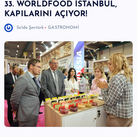
33. WORLDFOOD İSTANBUL,
e
KAPILARINI AÇIYOR!
r
I
Selda Şentürk
GASTRONOMİ
Ö
z
g
ü
n
H
a
b
e
ri