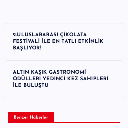
Y
2.ULUSLARARASI ÇİKOLATA
a
FESTİVALİ İLE EN TATLI ETKİNLİK
BAŞLIYOR!
z
ı
ALTIN KAŞIK GASTRONOMİ
ÖDÜLLERİ YEDİNCİ KEZ SAHİPLERİ
g
İLE BULUŞTU
e
z
Benzer Haberler
i