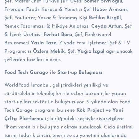
Şef, MasterChef Türkiye Jüri Üyesi
Somer Sivrioğlu
,
Fireroom Foods Kurucu & Yönetici Şef
Hazer Armani
,
Şef, Youtuber, Yazar & Tanınmış Kişi
Refika Birgül
,
Yemek Tasarımcısı & Hikâye Anlatıcısı
Ceyda Artun
, Şef
& İçerik Üreticisi
Ferhat Bora
, Şef, Fonksiyonel
Beslenmeci
Yasin Taze
, Ziyade Fasıl İşletmeci Şef & TV
Programcısı
Özlem Mekik
, Şef,
Yağız İzgül
ağırlanacak
şeflerden bazıları olacak.
Food Tech Garage ile Start-up Buluşması
WorldFood İstanbul, geliştirdikleri yenilikçi ve
sürdürülebilir teknolojileri ile ezber bozan işler yapan
start-up’ları sektör ile buluşturuyor. 5. yılında olan Food
Tech Garage programı bu sene
Kök Project
ve
Yeni
Çiftçi Platformu
iş birliğindeki seçkiyle ziyaretçilere
ilham veren bir buluşma noktası sunulacak. Gıda üretimi,
tarım, tedarik zinciri, enerji ve su yönetimi alanlarında