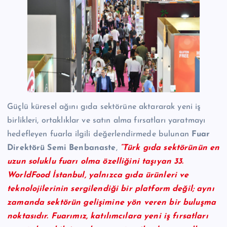
Güçlü küresel ağını gıda sektörüne aktararak yeni iş
birlikleri, ortaklıklar ve satın alma fırsatları yaratmayı
hedefleyen fuarla ilgili değerlendirmede bulunan
Fuar
Direktörü Semi Benbanaste
,
“Türk gıda sektörünün en
uzun soluklu fuarı olma özelliğini taşıyan 33.
WorldFood İstanbul, yalnızca gıda ürünleri ve
teknolojilerinin sergilendiği bir platform değil; aynı
zamanda sektörün gelişimine yön veren bir buluşma
noktasıdır. Fuarımız, katılımcılara yeni iş fırsatları