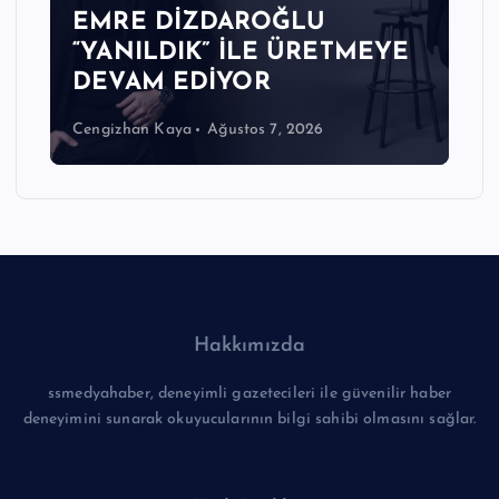
EMRE DİZDAROĞLU
“YANILDIK” İLE ÜRETMEYE
DEVAM EDİYOR
Cengizhan Kaya
Ağustos 7, 2026
Hakkımızda
ssmedyahaber, deneyimli gazetecileri ile güvenilir haber
deneyimini sunarak okuyucularının bilgi sahibi olmasını sağlar.