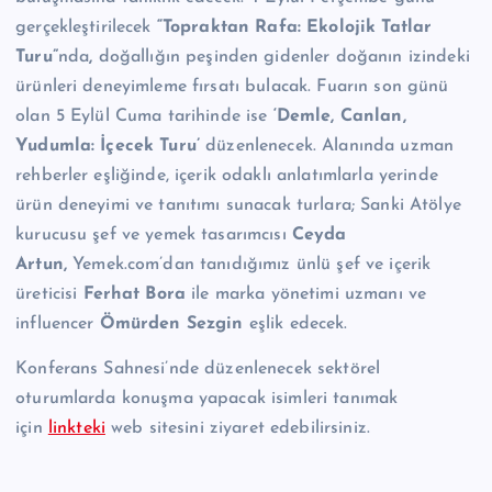
gerçekleştirilecek
“Topraktan Rafa: Ekolojik Tatlar
Turu”
nda
,
doğallığın peşinden gidenler doğanın izindeki
ürünleri deneyimleme fırsatı bulacak. Fuarın son günü
olan 5 Eylül Cuma tarihinde ise
‘Demle, Canlan,
Yudumla: İçecek Turu’
düzenlenecek. Alanında uzman
rehberler eşliğinde, içerik odaklı anlatımlarla yerinde
ürün deneyimi ve tanıtımı sunacak turlara; Sanki Atölye
kurucusu şef ve yemek tasarımcısı
Ceyda
Artun,
Yemek.com’dan tanıdığımız ünlü şef ve içerik
üreticisi
Ferhat Bora
ile marka yönetimi uzmanı ve
influencer
Ömürden Sezgin
eşlik edecek.
Konferans Sahnesi’nde düzenlenecek sektörel
oturumlarda konuşma yapacak isimleri tanımak
için
linkteki
web sitesini ziyaret edebilirsiniz.