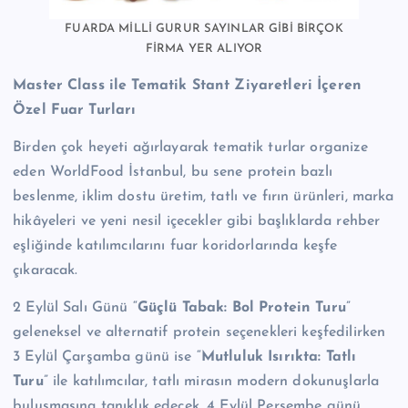
FUARDA MİLLİ GURUR SAYINLAR GİBİ BİRÇOK
FİRMA YER ALIYOR
Master Class ile Tematik Stant Ziyaretleri İçeren
Özel Fuar Turları
Birden çok heyeti ağırlayarak tematik turlar organize
eden WorldFood İstanbul, bu sene protein bazlı
beslenme, iklim dostu üretim, tatlı ve fırın ürünleri, marka
hikâyeleri ve yeni nesil içecekler gibi başlıklarda rehber
eşliğinde katılımcılarını fuar koridorlarında keşfe
çıkaracak.
2 Eylül Salı Günü “
Güçlü Tabak: Bol Protein Turu
”
geleneksel ve alternatif protein seçenekleri keşfedilirken
3 Eylül Çarşamba günü ise “
Mutluluk Isırıkta: Tatlı
Turu
” ile katılımcılar, tatlı mirasın modern dokunuşlarla
buluşmasına tanıklık edecek. 4 Eylül Perşembe günü