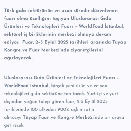
n
Türk gıda sektörünün en uzun süredir düzenlenen
M
fuarı olma özelliğini taşıyan Uluslararası Gıda
e
Ürünleri ve Teknolojileri Fuarı – WorldFood İstanbul,
r
sektörel iş birliklerinin merkezi olmaya devam
ediyor. Fuar, 2–5 Eylül 2025 tarihleri arasında Tüyap
k
Kongre ve Fuar Merkezi’nde ziyaretçilerini
e
ağırlayacak.
zi
Uluslararası Gıda Ürünleri ve Teknolojileri Fuarı –
WorldFood İstanbul
, birçok yeni ürün ve en son
teknolojileri gıda sektörüne tanıtacak. Yurt içi ve yurt
dışından yoğun talep gören fuar, 2-5 Eylül 2025
tarihlerinde 100 ülkeden 900’ü aşkın satın
almacıyı
Tüyap Fuar ve Kongre Merkezi
’nde bir araya
getirecek.