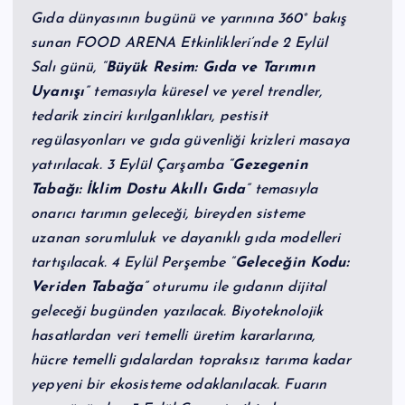
Gıda dünyasının bugünü ve yarınına 360° bakış
sunan FOOD ARENA Etkinlikleri’nde 2 Eylül
Salı günü, “
Büyük Resim: Gıda ve Tarımın
Uyanışı
” temasıyla küresel ve yerel trendler,
tedarik zinciri kırılganlıkları, pestisit
regülasyonları ve gıda güvenliği krizleri masaya
yatırılacak. 3 Eylül Çarşamba “
Gezegenin
Tabağı: İklim Dostu Akıllı Gıda
” temasıyla
onarıcı tarımın geleceği, bireyden sisteme
uzanan sorumluluk ve dayanıklı gıda modelleri
tartışılacak. 4 Eylül Perşembe “
Geleceğin Kodu:
Veriden Tabağa
” oturumu ile gıdanın dijital
geleceği bugünden yazılacak. Biyoteknolojik
hasatlardan veri temelli üretim kararlarına,
hücre temelli gıdalardan topraksız tarıma kadar
yepyeni bir ekosisteme odaklanılacak. Fuarın