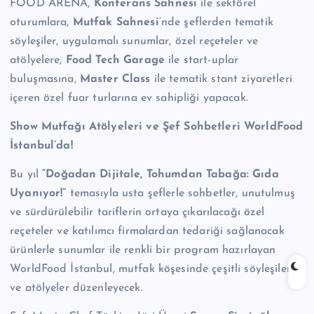
FOOD ARENA,
Konferans Sahnesi
ile sektörel
oturumlara,
Mutfak Sahnesi
’nde şeflerden tematik
söyleşiler, uygulamalı sunumlar, özel reçeteler ve
atölyelere,
Food Tech Garage
ile start-uplar
buluşmasına,
Master Class
ile tematik stant ziyaretleri
içeren özel fuar turlarına ev sahipliği yapacak.
Show Mutfağı Atölyeleri ve Şef Sohbetleri WorldFood
İstanbul’da!
Bu yıl
“Doğadan Dijitale, Tohumdan Tabağa: Gıda
Uyanıyor!”
temasıyla usta şeflerle sohbetler, unutulmuş
ve sürdürülebilir tariflerin ortaya çıkarılacağı özel
reçeteler ve katılımcı firmalardan tedariği sağlanacak
ürünlerle sunumlar ile renkli bir program hazırlayan
WorldFood İstanbul, mutfak köşesinde çeşitli söyleşiler
ve atölyeler düzenleyecek.