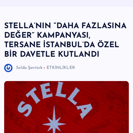
e
r
STELLA’NIN “DAHA FAZLASINA
I
DEĞER” KAMPANYASI,
Ö
TERSANE İSTANBUL’DA ÖZEL
z
BİR DAVETLE KUTLANDI
g
ü
Selda Şentürk
ETKİNLİKLER
n
H
a
b
e
ri