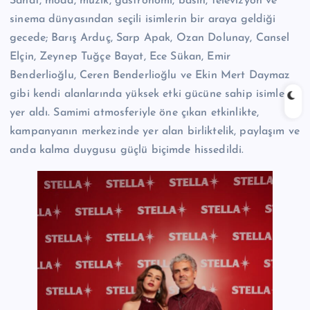
Sanat, moda, müzik, gastronomi, basın, televizyon ve
sinema dünyasından seçili isimlerin bir araya geldiği
gecede; Barış Arduç, Sarp Apak, Ozan Dolunay, Cansel
Elçin, Zeynep Tuğçe Bayat, Ece Sükan, Emir
Benderlioğlu, Ceren Benderlioğlu ve Ekin Mert Daymaz
gibi kendi alanlarında yüksek etki gücüne sahip isimler
yer aldı. Samimi atmosferiyle öne çıkan etkinlikte,
kampanyanın merkezinde yer alan birliktelik, paylaşım ve
anda kalma duygusu güçlü biçimde hissedildi.