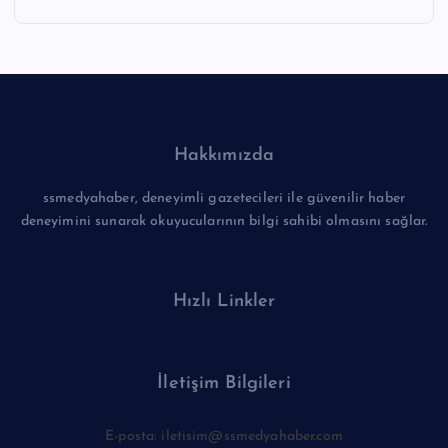
Hakkımızda
ssmedyahaber, deneyimli gazetecileri ile güvenilir haber
deneyimini sunarak okuyucularının bilgi sahibi olmasını sağlar.
Hızlı Linkler
İletişim Bilgileri
E-posta: iletisim@ssmedyahaber.com