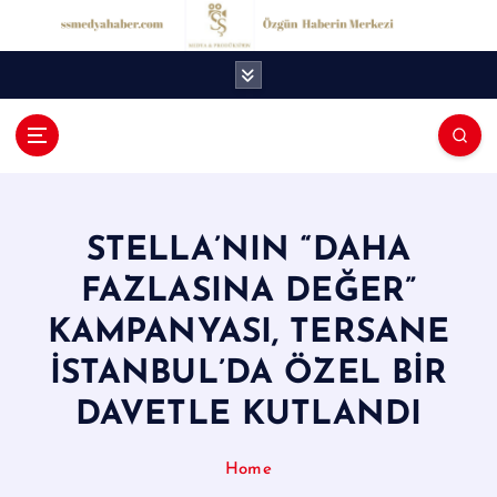
İ
ç
e
r
i
ğ
S
e
S
a
t
M
l
STELLA’NIN “DAHA
e
a
FAZLASINA DEĞER”
d
KAMPANYASI, TERSANE
y
İSTANBUL’DA ÖZEL BİR
a
DAVETLE KUTLANDI
H
a
Home
b