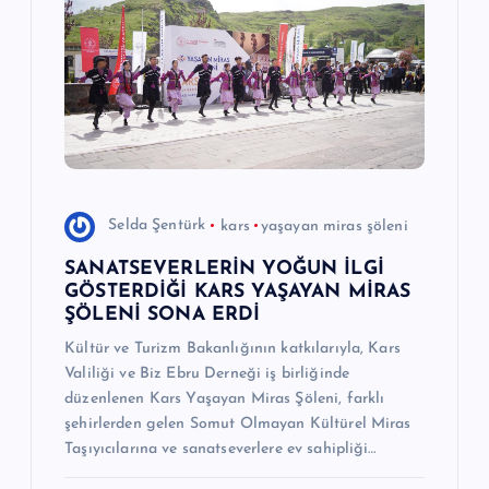
n
m
e
s
Selda Şentürk
kars
yaşayan miras şöleni
i
SANATSEVERLERİN YOĞUN İLGİ
GÖSTERDİĞİ KARS YAŞAYAN MİRAS
ŞÖLENİ SONA ERDİ
Kültür ve Turizm Bakanlığının katkılarıyla, Kars
Valiliği ve Biz Ebru Derneği iş birliğinde
düzenlenen Kars Yaşayan Miras Şöleni, farklı
şehirlerden gelen Somut Olmayan Kültürel Miras
Taşıyıcılarına ve sanatseverlere ev sahipliği…