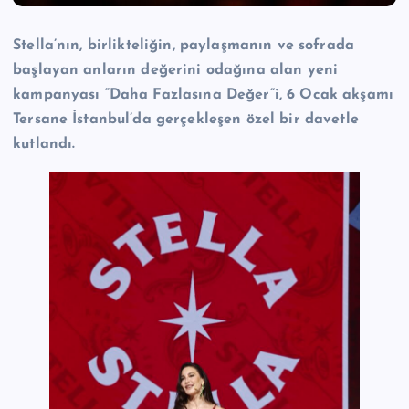
Stella’nın, birlikteliğin, paylaşmanın ve sofrada
başlayan anların değerini odağına alan yeni
kampanyası “Daha Fazlasına Değer”i, 6 Ocak akşamı
Tersane İstanbul’da gerçekleşen özel bir davetle
kutlandı.