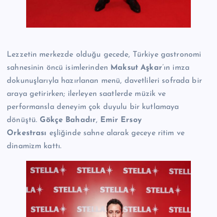
Lezzetin merkezde olduğu gecede, Türkiye gastronomi
sahnesinin öncü isimlerinden
Maksut Aşkar
’ın imza
dokunuşlarıyla hazırlanan menü, davetlileri sofrada bir
araya getirirken; ilerleyen saatlerde müzik ve
performansla deneyim çok duyulu bir kutlamaya
dönüştü.
Gökçe Bahadır
,
Emir Ersoy
Orkestrası
eşliğinde sahne alarak geceye ritim ve
dinamizm kattı.