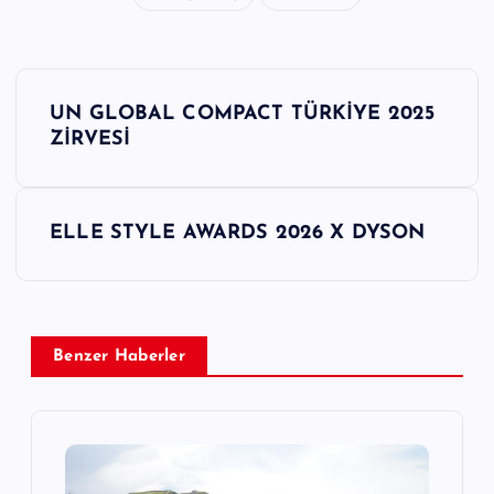
Y
UN GLOBAL COMPACT TÜRKİYE 2025
a
ZİRVESİ
z
ELLE STYLE AWARDS 2026 X DYSON
ı
g
e
Benzer Haberler
z
i