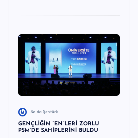
Selda Şentürk
GENÇLİĞİN “EN”LERİ ZORLU
PSM’DE SAHİPLERİNİ BULDU