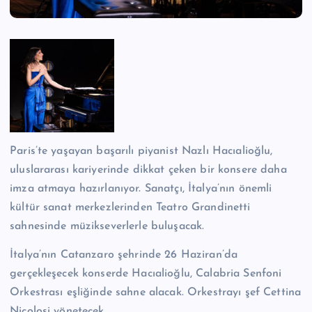
n
M
e
r
k
e
Paris’te yaşayan başarılı piyanist Nazlı Hacıalioğlu,
zi
uluslararası kariyerinde dikkat çeken bir konsere daha
imza atmaya hazırlanıyor. Sanatçı, İtalya’nın önemli
kültür sanat merkezlerinden Teatro Grandinetti
sahnesinde müzikseverlerle buluşacak.
İtalya’nın Catanzaro şehrinde 26 Haziran’da
gerçekleşecek konserde Hacıalioğlu, Calabria Senfoni
Orkestrası eşliğinde sahne alacak. Orkestrayı şef Cettina
Nicolosi yönetecek.