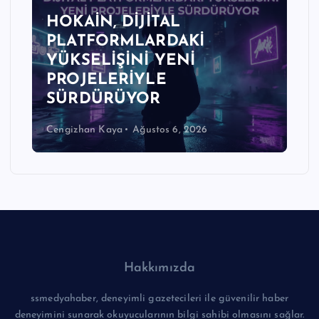
HOKAİN, DİJİTAL
PLATFORMLARDAKİ
YÜKSELİŞİNİ YENİ
PROJELERİYLE
SÜRDÜRÜYOR
Cengizhan Kaya
Ağustos 6, 2026
Hakkımızda
ssmedyahaber, deneyimli gazetecileri ile güvenilir haber
deneyimini sunarak okuyucularının bilgi sahibi olmasını sağlar.