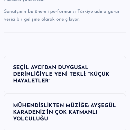
Sanatçının bu önemli performansı Türkiye adına gurur
verici bir gelişme olarak öne çıkıyor.
Y
SEÇİL AVCI’DAN DUYGUSAL
a
DERİNLİĞİYLE YENİ TEKLİ: “KÜÇÜK
HAYALETLER”
z
ı
MÜHENDİSLİKTEN MÜZİĞE: AYŞEGÜL
KARADENİZ’İN ÇOK KATMANLI
g
YOLCULUĞU