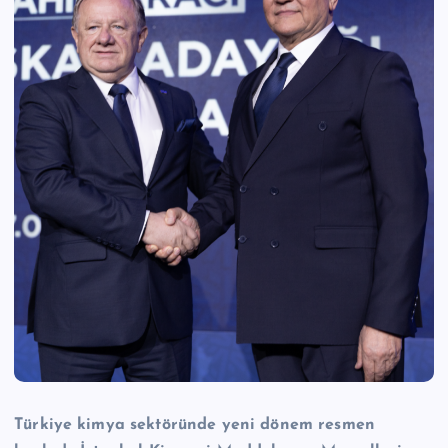
n
M
e
r
k
e
zi
Türkiye kimya sektöründe yeni dönem resmen