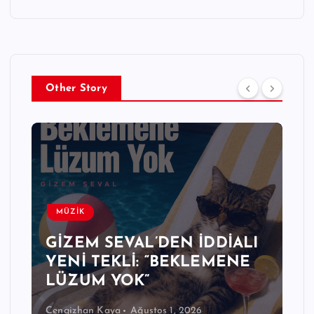
Other Story
MÜZİK
GİZEM SEVAL’DEN İDDİALI
YENİ TEKLİ: “BEKLEMENE
LÜZUM YOK”
Cengizhan Kaya
Ağustos 1, 2026