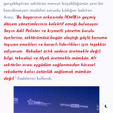
gerçekleştiren sektörün mevcut büyüklüğünün yeni bir
koordinasyon modelini zorunlu kıldığını belirten
Aracı,
“Bu başarının arkasında İKMİB’in geçmiş
dönem yönetimlerinin kolektif emeği bulunuyor.
Sayın Adil Pelister ve kıymetli yönetim kurulu
üyelerine, sektörümüzü bugün ulaştığı güçlü konuma
taşıyan emekleri ve kararlı liderlikleri için teşekkür
ediyorum. Rekabet artık sadece üretmekle değil;
bilgi, teknoloji ve ölçek üretmekle mümkün. Alt
sektörler arası eşgüdüm sağlanmadan küresel
rekabette kalıcı üstünlük sağlamak mümkün
değil.”
ifadelerini kullandı.