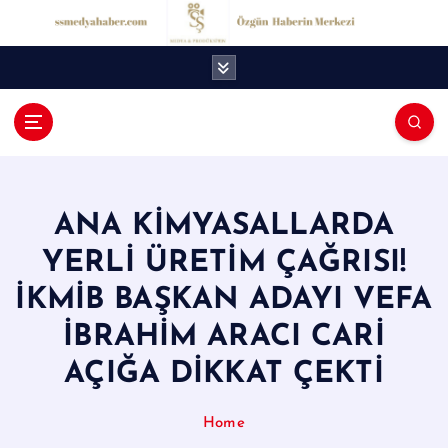
İ
ç
e
r
i
ğ
S
e
S
a
t
M
l
ANA KİMYASALLARDA
e
a
YERLİ ÜRETİM ÇAĞRISI!
d
İKMİB BAŞKAN ADAYI VEFA
y
İBRAHİM ARACI CARİ
a
AÇIĞA DİKKAT ÇEKTİ
H
a
Home
b