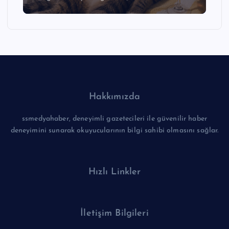
Hakkımızda
ssmedyahaber, deneyimli gazetecileri ile güvenilir haber
deneyimini sunarak okuyucularının bilgi sahibi olmasını sağlar.
Hızlı Linkler
İletişim Bilgileri