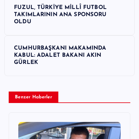
Y
FUZUL, TÜRKİYE MİLLÎ FUTBOL
a
TAKIMLARININ ANA SPONSORU
OLDU
z
ı
CUMHURBAŞKANI MAKAMINDA
KABUL: ADALET BAKANI AKIN
g
GÜRLEK
e
z
Benzer Haberler
i
n
m