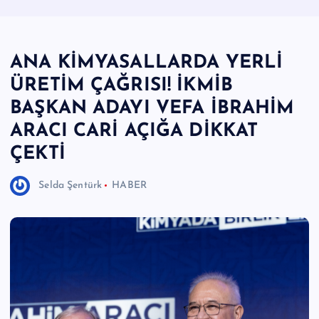
e
r
ANA KİMYASALLARDA YERLİ
I
ÜRETİM ÇAĞRISI! İKMİB
Ö
BAŞKAN ADAYI VEFA İBRAHİM
z
ARACI CARİ AÇIĞA DİKKAT
g
ÇEKTİ
ü
n
Selda Şentürk
HABER
H
a
b
e
ri