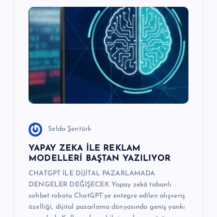
n
m
e
s
i
Selda Şentürk
YAPAY ZEKA İLE REKLAM
MODELLERİ BAŞTAN YAZILIYOR
CHATGPT İLE DİJİTAL PAZARLAMADA
DENGELER DEĞİŞECEK Yapay zekâ tabanlı
sohbet robotu ChatGPT’ye entegre edilen alışveriş
özelliği, dijital pazarlama dünyasında geniş yankı