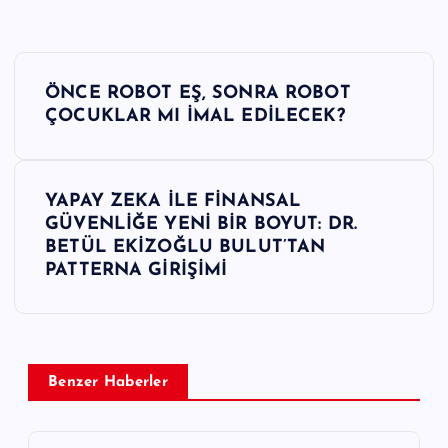
Y
ÖNCE ROBOT EŞ, SONRA ROBOT
a
ÇOCUKLAR MI İMAL EDİLECEK?
z
YAPAY ZEKA İLE FİNANSAL
ı
GÜVENLİĞE YENİ BİR BOYUT: DR.
BETÜL EKİZOĞLU BULUT’TAN
g
PATTERNA GİRİŞİMİ
e
z
Benzer Haberler
i