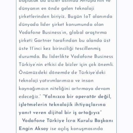
başlasak da bizler aslında Avrupa’nın ve
dünyanın en önde gelen teknoloji
şirketlerinden biriyiz. Bugün IoT alanında
dünyada lider şirket konumunda olan
Vodafone Business’ın, global araştırma
şirketi Gartner tarafından bu alanda üst
üste 11’inci kez birinciliği tescillenmiş
durumda. Bu liderlikte Vodafone Business
Türkiye’nin etkisi de bizler için çok önemli.
Önümüzdeki dönemde de Türkiye’deki
teknoloji yatırımlarımıza ve insan
kaynağımızın niteliğini artırmaya devam
edeceğiz.”
“Yalnızca bir operatör değil,
işletmelerin teknolojik ihtiyaçlarına
yanıt veren dijital bir iş ortağıyız”
Vodafone Türkiye İcra Kurulu Başkanı
Engin Aksoy
ise
açılış konuşmasında