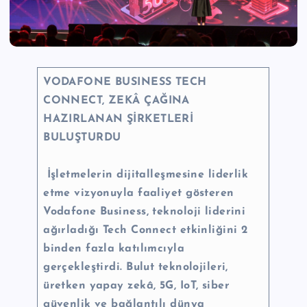
n
M
e
r
VODAFONE BUSINESS TECH
CONNECT, ZEKÂ ÇAĞINA
k
HAZIRLANAN ŞİRKETLERİ
e
BULUŞTURDU
zi
İşletmelerin dijitalleşmesine liderlik
etme vizyonuyla faaliyet gösteren
Vodafone Business, teknoloji liderini
ağırladığı Tech Connect etkinliğini 2
binden fazla katılımcıyla
gerçekleştirdi. Bulut teknolojileri,
üretken yapay zekâ, 5G, IoT, siber
güvenlik ve bağlantılı dünya