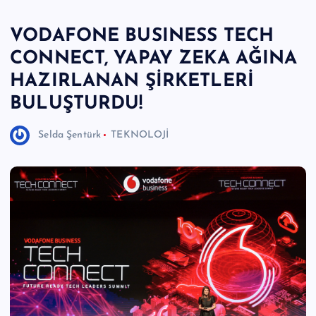
e
VODAFONE BUSINESS TECH
r
CONNECT, YAPAY ZEKA AĞINA
I
HAZIRLANAN ŞİRKETLERİ
Ö
BULUŞTURDU!
z
Selda Şentürk
TEKNOLOJİ
g
ü
n
H
a
b
e
ri