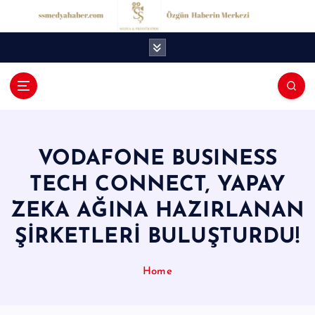
İ
ç
e
r
i
ğ
S
e
S
a
t
M
l
VODAFONE BUSINESS
e
a
TECH CONNECT, YAPAY
d
ZEKA AĞINA HAZIRLANAN
y
ŞİRKETLERİ BULUŞTURDU!
a
H
Home
a
b