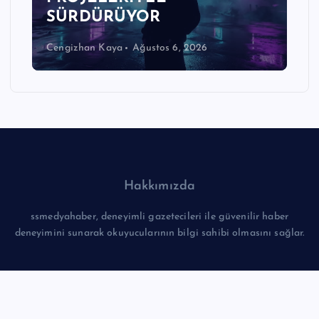
SÜRDÜRÜYOR
Cengizhan Kaya
Ağustos 6, 2026
Hakkımızda
ssmedyahaber, deneyimli gazetecileri ile güvenilir haber
deneyimini sunarak okuyucularının bilgi sahibi olmasını sağlar.
Hızlı Linkler