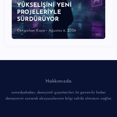
YÜKSELİŞİNİ YENİ
PROJELERİYLE
SÜRDÜRÜYOR
Cengizhan Kaya
Ağustos 6, 2026
Hakkımızda
ssmedyahaber, deneyimli gazetecileri ile güvenilir haber
deneyimini sunarak okuyucularının bilgi sahibi olmasını sağlar.