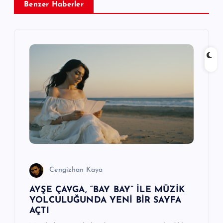
Benzer Haberler
z
i
n
m
e
s
i
Cengizhan Kaya
AYŞE ÇAVGA, “BAY BAY” İLE MÜZİK
YOLCULUĞUNDA YENİ BİR SAYFA
AÇTI