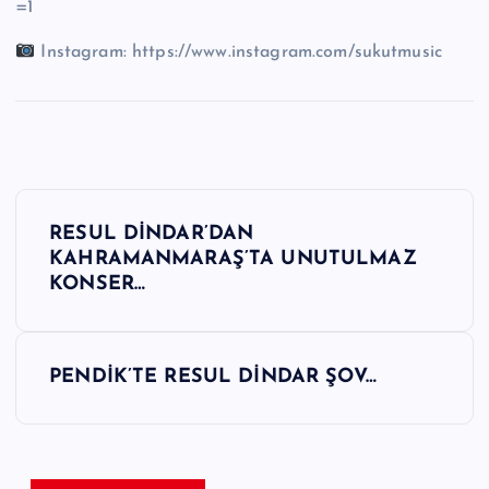
=1
Instagram: https://www.instagram.com/sukutmusic
Y
RESUL DİNDAR’DAN
a
KAHRAMANMARAŞ’TA UNUTULMAZ
KONSER…
z
ı
PENDİK’TE RESUL DİNDAR ŞOV…
g
e