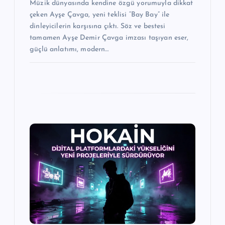
Müzik dünyasında kendine özgü yorumuyla dikkat
çeken Ayşe Çavga, yeni teklisi “Bay Bay” ile
dinleyicilerin karşısına çıktı. Söz ve bestesi
tamamen Ayşe Demir Çavga imzası taşıyan eser,
güçlü anlatımı, modern…