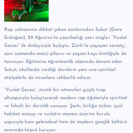
n
M
e
Rap sahnesinin dikkat çeken isimlerinden Sukut (Emre
r
Erdoğan), 29 Ağustos’ta yayınladığı yeni single’ı “Vuslat
k
Gecesi” ile dinleyiciyle buluştu. Zürih’te yaşayan sanatçı,
aynı zamanda enerji şifacısı ve yaşam koçu kimliğiyle de
e
tanınıyor. Eğitimine öğretmenlik alanında devam eden
zi
Sukut, okullarda verdiği derslerin yanı sıra spiritüel
atölyelerle de insanlara rehberlik ediyor.
“Vuslat Gecesi”, mistik bir atmosferi güçlü trap
altyapısıyla buluşturarak modern rap öğeleriyle spiritüel
ve felsefi bir derinlik sunuyor. Şarkı, birliğe özlem, içsel
hakikat arayışı ve vuslatın manası üzerine kurulu
yapısıyla hem geleneksel hem de modern gençlik kültürü
arasında köprü kuruyor.