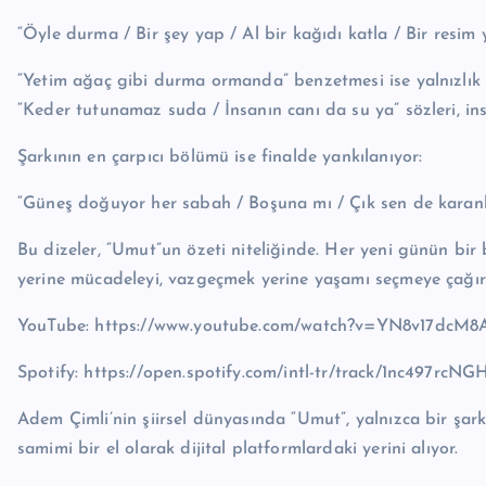
“Öyle durma / Bir şey yap / Al bir kağıdı katla / Bir resim
“Yetim ağaç gibi durma ormanda” benzetmesi ise yalnızlık h
“Keder tutunamaz suda / İnsanın canı da su ya” sözleri, in
Şarkının en çarpıcı bölümü ise finalde yankılanıyor:
“Güneş doğuyor her sabah / Boşuna mı / Çık sen de karanlı
Bu dizeler, “Umut”un özeti niteliğinde. Her yeni günün bir 
yerine mücadeleyi, vazgeçmek yerine yaşamı seçmeye çağırı
YouTube: https://www.youtube.com/watch?v=YN8v17dcM8
Spotify: https://open.spotify.com/intl-tr/track/1nc497
Adem Çimli’nin şiirsel dünyasında “Umut”, yalnızca bir şark
samimi bir el olarak dijital platformlardaki yerini alıyor.