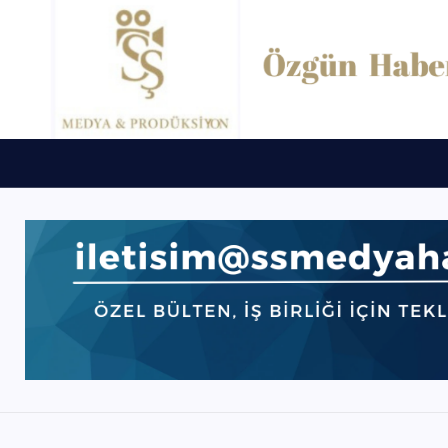
D
E
N
İ