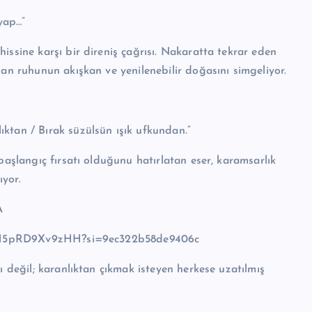
 yap…”
issine karşı bir direniş çağrısı. Nakaratta tekrar eden
san ruhunun akışkan ve yenilenebilir doğasını simgeliyor.
ktan / Bırak süzülsün ışık ufkundan.”
başlangıç fırsatı olduğunu hatırlatan eser, karamsarlık
yor.
A
rcNGH5pRD9Xv9zHH?si=9ec322b58de9406c
ı değil; karanlıktan çıkmak isteyen herkese uzatılmış