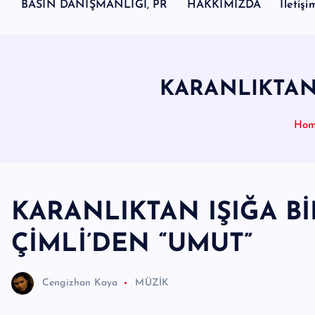
d
BASIN DANIŞMANLIĞI, PR
HAKKIMIZDA
İletişi
y
a
H
KARANLIKTAN 
a
b
Ho
e
r
I
KARANLIKTAN IŞIĞA Bİ
Ö
z
ÇİMLİ’DEN “UMUT”
g
Cengizhan Kaya
MÜZİK
ü
n