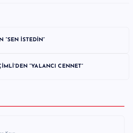
N “SEN İSTEDİN”
İMLİ’DEN “YALANCI CENNET”