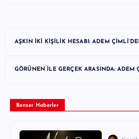
Y
AŞKIN İKİ KİŞİLİK HESABI: ADEM ÇİMLİ’DE
a
z
GÖRÜNEN İLE GERÇEK ARASINDA: ADEM Ç
ı
g
Benzer Haberler
e