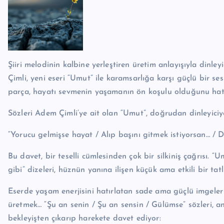
Şiiri melodinin kalbine yerleştiren üretim anlayışıyla dinle
Çimli, yeni eseri “Umut” ile karamsarlığa karşı güçlü bir se
parça, hayatı sevmenin yaşamanın ön koşulu olduğunu hat
Sözleri Adem Çimli’ye ait olan “Umut”, doğrudan dinleyiciye
“Yorucu gelmişse hayat / Alıp başını gitmek istiyorsan… / Du
Bu davet, bir teselli cümlesinden çok bir silkiniş çağrısı. 
gibi” dizeleri, hüznün yanına ilişen küçük ama etkili bir tat
Eserde yaşam enerjisini hatırlatan sade ama güçlü imgeler
üretmek… “Şu an senin / Şu an sensin / Gülümse” sözleri, an
bekleyişten çıkarıp harekete davet ediyor: