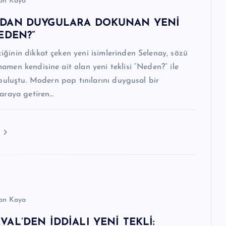
an Kaya
’DAN DUYGULARA DOKUNAN YENİ
NEDEN?”
ğinin dikkat çeken yeni isimlerinden Selenay, sözü
amen kendisine ait olan yeni teklisi “Neden?” ile
e buluştu. Modern pop tınılarını duygusal bir
 araya getiren…
an Kaya
VAL’DEN İDDİALI YENİ TEKLİ: