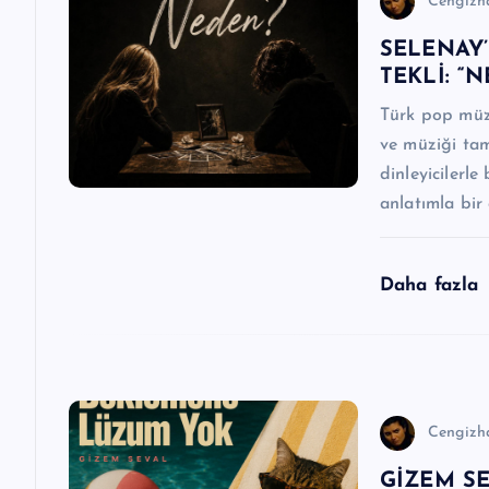
z
Cengizh
SELENAY
i
TEKLİ: “
n
Türk pop müzi
ve müziği tam
m
dinleyicilerl
anlatımla bir
e
Daha fazla
s
i
Cengizh
GİZEM SE