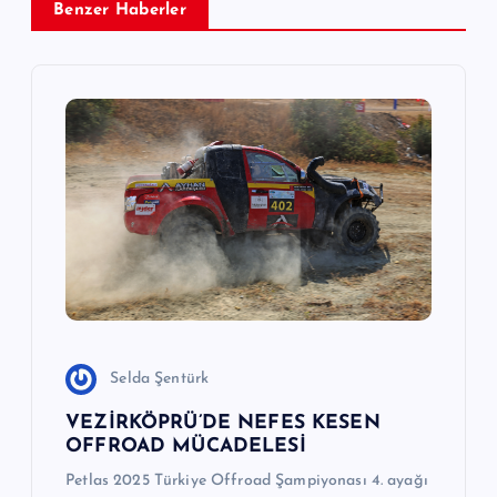
z
Benzer Haberler
i
n
m
e
s
i
Selda Şentürk
VEZİRKÖPRÜ’DE NEFES KESEN
OFFROAD MÜCADELESİ
Petlas 2025 Türkiye Offroad Şampiyonası 4. ayağı