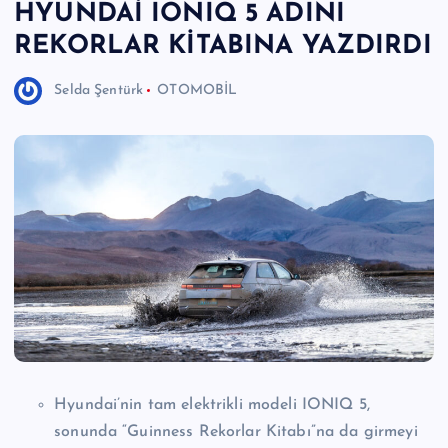
HYUNDAİ IONIQ 5 ADINI
e
REKORLAR KİTABINA YAZDIRDI
r
I
Selda Şentürk
OTOMOBİL
Ö
z
g
ü
n
H
a
b
e
Hyundai’nin tam elektrikli modeli IONIQ 5,
ri
sonunda “Guinness Rekorlar Kitabı”na da girmeyi