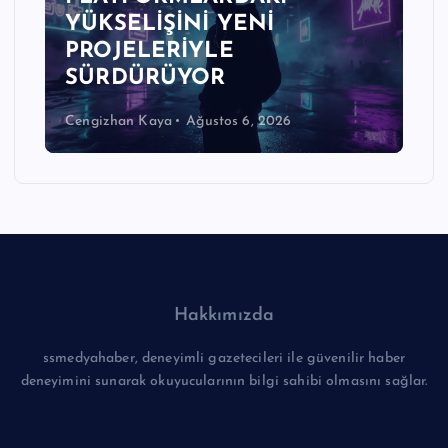
YÜKSELİŞİNİ YENİ
PROJELERİYLE
SÜRDÜRÜYOR
Cengizhan Kaya
Ağustos 6, 2026
Hakkımızda
ssmedyahaber, deneyimli gazetecileri ile güvenilir haber
deneyimini sunarak okuyucularının bilgi sahibi olmasını sağlar.