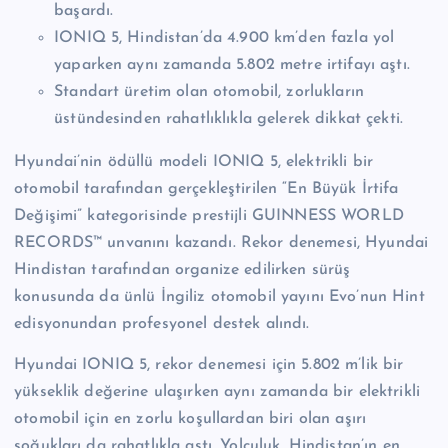
başardı.
n
IONIQ 5, Hindistan’da 4.900 km’den fazla yol
M
yaparken aynı zamanda 5.802 metre irtifayı aştı.
e
Standart üretim olan otomobil, zorlukların
r
üstündesinden rahatlıklıkla gelerek dikkat çekti.
k
Hyundai’nin ödüllü modeli IONIQ 5, elektrikli bir
e
otomobil tarafından gerçekleştirilen “En Büyük İrtifa
Değişimi” kategorisinde prestijli GUINNESS WORLD
zi
RECORDS™ unvanını kazandı. Rekor denemesi, Hyundai
Hindistan tarafından organize edilirken sürüş
konusunda da ünlü İngiliz otomobil yayını Evo’nun Hint
edisyonundan profesyonel destek alındı.
Hyundai IONIQ 5, rekor denemesi için 5.802 m’lik bir
yükseklik değerine ulaşırken aynı zamanda bir elektrikli
otomobil için en zorlu koşullardan biri olan aşırı
soğukları da rahatlıkla aştı. Yolculuk, Hindistan’ın en