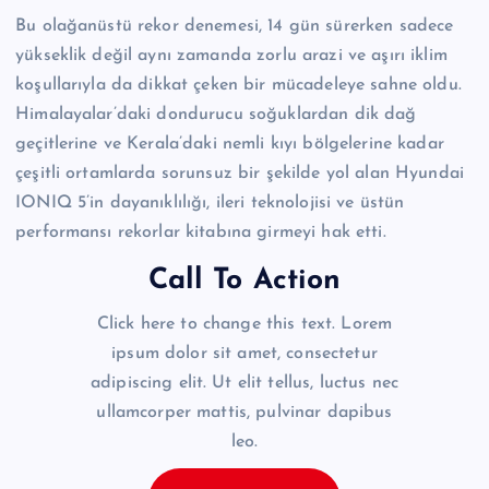
Bu olağanüstü rekor denemesi, 14 gün sürerken sadece
yükseklik değil aynı zamanda zorlu arazi ve aşırı iklim
koşullarıyla da dikkat çeken bir mücadeleye sahne oldu.
Himalayalar’daki dondurucu soğuklardan dik dağ
geçitlerine ve Kerala’daki nemli kıyı bölgelerine kadar
çeşitli ortamlarda sorunsuz bir şekilde yol alan Hyundai
IONIQ 5’in dayanıklılığı, ileri teknolojisi ve üstün
performansı rekorlar kitabına girmeyi hak etti.
Call To Action
Click here to change this text. Lorem
ipsum dolor sit amet, consectetur
adipiscing elit. Ut elit tellus, luctus nec
ullamcorper mattis, pulvinar dapibus
leo.