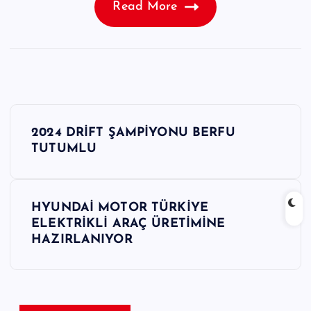
Read More
Y
2024 DRİFT ŞAMPİYONU BERFU
a
TUTUMLU
z
HYUNDAİ MOTOR TÜRKİYE
ı
ELEKTRİKLİ ARAÇ ÜRETİMİNE
HAZIRLANIYOR
g
e