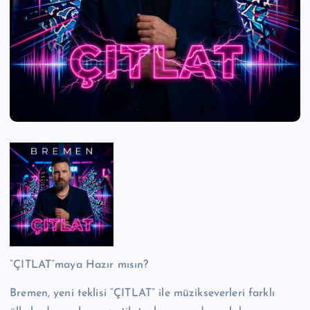
n
M
e
r
k
e
zi
“ÇITLAT”maya Hazır mısın?
Bremen, yeni teklisi “ÇITLAT” ile müzikseverleri farklı