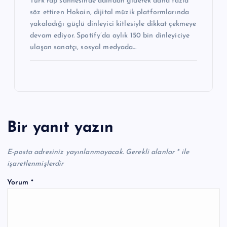
Türk rap sahnesinde adından giderek daha fazla
söz ettiren Hokain, dijital müzik platformlarında
yakaladığı güçlü dinleyici kitlesiyle dikkat çekmeye
devam ediyor. Spotify’da aylık 150 bin dinleyiciye
ulaşan sanatçı, sosyal medyada…
Bir yanıt yazın
E-posta adresiniz yayınlanmayacak.
Gerekli alanlar
*
ile
işaretlenmişlerdir
Yorum
*