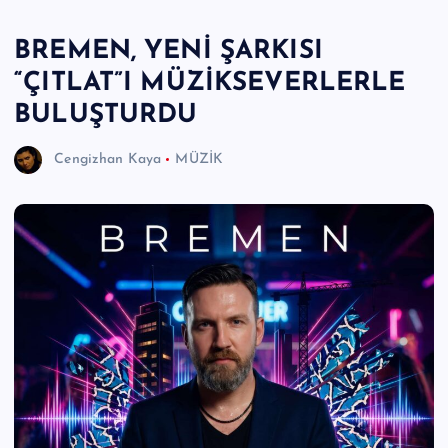
e
BREMEN, YENİ ŞARKISI
r
“ÇITLAT”I MÜZİKSEVERLERLE
I
BULUŞTURDU
Ö
z
Cengizhan Kaya
MÜZİK
g
ü
n
H
a
b
e
ri