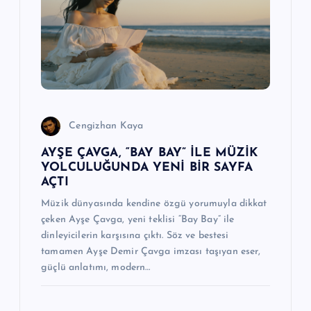
m
e
s
i
Cengizhan Kaya
AYŞE ÇAVGA, “BAY BAY” İLE MÜZİK
YOLCULUĞUNDA YENİ BİR SAYFA
AÇTI
Müzik dünyasında kendine özgü yorumuyla dikkat
çeken Ayşe Çavga, yeni teklisi “Bay Bay” ile
dinleyicilerin karşısına çıktı. Söz ve bestesi
tamamen Ayşe Demir Çavga imzası taşıyan eser,
güçlü anlatımı, modern…