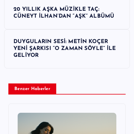
Y
20 YILLIK AŞKA MÜZİKLE TAÇ:
a
CÜNEYT İLHAN’DAN “AŞK” ALBÜMÜ
z
DUYGULARIN SESİ: METİN KOÇER
ı
YENİ ŞARKISI “O ZAMAN SÖYLE” İLE
GELİYOR
g
e
z
Benzer Haberler
i
n