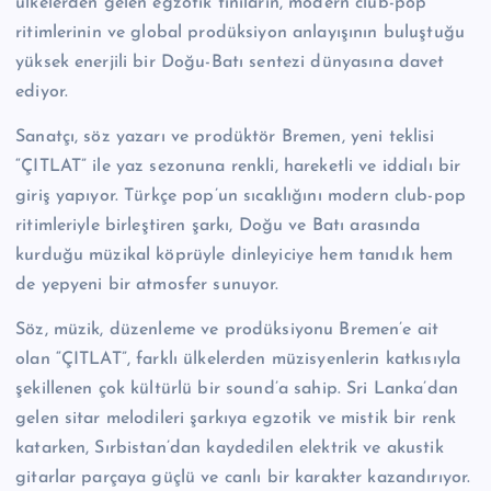
ülkelerden gelen egzotik tınıların, modern club-pop
ritimlerinin ve global prodüksiyon anlayışının buluştuğu
yüksek enerjili bir Doğu-Batı sentezi dünyasına davet
ediyor.
Sanatçı, söz yazarı ve prodüktör Bremen, yeni teklisi
“ÇITLAT” ile yaz sezonuna renkli, hareketli ve iddialı bir
giriş yapıyor. Türkçe pop’un sıcaklığını modern club-pop
ritimleriyle birleştiren şarkı, Doğu ve Batı arasında
kurduğu müzikal köprüyle dinleyiciye hem tanıdık hem
de yepyeni bir atmosfer sunuyor.
Söz, müzik, düzenleme ve prodüksiyonu Bremen’e ait
olan “ÇITLAT”, farklı ülkelerden müzisyenlerin katkısıyla
şekillenen çok kültürlü bir sound’a sahip. Sri Lanka’dan
gelen sitar melodileri şarkıya egzotik ve mistik bir renk
katarken, Sırbistan’dan kaydedilen elektrik ve akustik
gitarlar parçaya güçlü ve canlı bir karakter kazandırıyor.