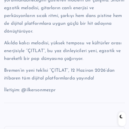
yorumlanabileceğini gösteren modern bir çalışma. Sitarın
egzotik melodisi, gitarların canlı enerjisi ve
perküsyonların sıcak ritmi, şarkıyı hem dans pistine hem
de dijital platformlara uygun güçlü bir hit adayına
dönüştürüyor.
Akılda kalıcı melodisi, yüksek temposu ve kültürler arası
enerjisiyle “ÇITLAT”, bu yaz dinleyicileri yeni, egzotik ve
hareketli bir pop dünyasına çağırıyor.
Bremen’in yeni teklisi “ÇITLAT”, 12 Haziran 2026’dan
itibaren tüm dijital platformlarda yayında!
İletişim: @ilkersonmezpr