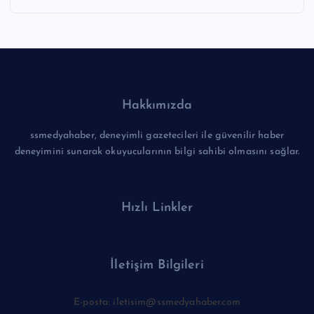
Hakkımızda
ssmedyahaber, deneyimli gazetecileri ile güvenilir haber
deneyimini sunarak okuyucularının bilgi sahibi olmasını sağlar.
Hızlı Linkler
İletişim Bilgileri
E-posta: iletisim@ssmedyahaber.com